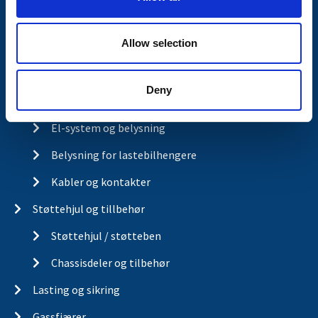
n
Akselpakker
Allow selection
Ubremsede tilhengere
Påløpsbrems og kulekobling
Deny
El-system og belysning
El-system og belysning
Belysning for lastebilhengere
Kabler og kontakter
Støttehjul og tillbehør
Støttehjul / støtteben
Chassisdeler og tilbehør
Lasting og sikring
Gassfjærer