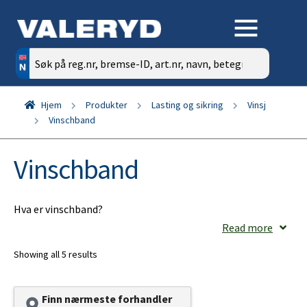
Søk
etter:
Hjem
Produkter
Lasting og sikring
Vinsj
Vinschband
Vinschband
Hva er vinschband?
Read more
Vinschband er sterke stropper som brukes sammen med
Showing all 5 results
vinsjer for å sikre last på tilhengere. Disse vinschband er
spesielt utviklet for å tåle store krefter og gir en pålitelig
festing av ulike typer gods. Hos VALERYD finner du kvalitets
Finn nærmeste forhandler