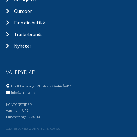
Outdoor
Finn din butikk
Trailerbrands
Nyheter
VALERYD AB
Lindbladsvägen 4B, 447 37 VÅRGÅRDA
info@valeryd.se
KONTORSTIDER:
Vardagar 8-17
Lunchstängt 12.30-13
Copyright © Valeryd AB. All rights reserved.