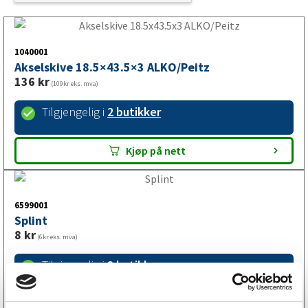
1040001
Akselskive 18.5×43.5×3 ALKO/Peitz
136
kr
(109kr eks. mva)
Tilgjengelig i
2 butikker
Kjøp på nett
6599001
Splint
8
kr
(6kr eks. mva)
Tilgjengelig i
2 butikker
Kjøp på nett