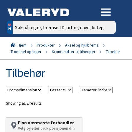
Søk
etter:
Hjem
Produkter
Aksel og hjulbrems
Trommel og lager
Kronemutter til tilhenger
Tilbehør
Tilbehør
Showing all 2 results
Finn nærmeste forhandler
Velg by eller bruk posisjonen din