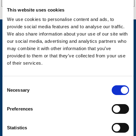
This website uses cookies
We use cookies to personalise content and ads, to
provide social media features and to analyse our traffic.
Nyheter
We also share information about your use of our site with
our social media, advertising and analytics partners who
Tilhengermerke
may combine it with other information that you’ve
Tilhengerservice
provided to them or that they’ve collected from your use
of their services.
Produkter
Spørsmål og svar
C
Butikkonsept
Necessary
o
n
Kontakt
s
Preferences
Kontakt
e
n
Om Valeryd
t
Statistics
Visjon
S