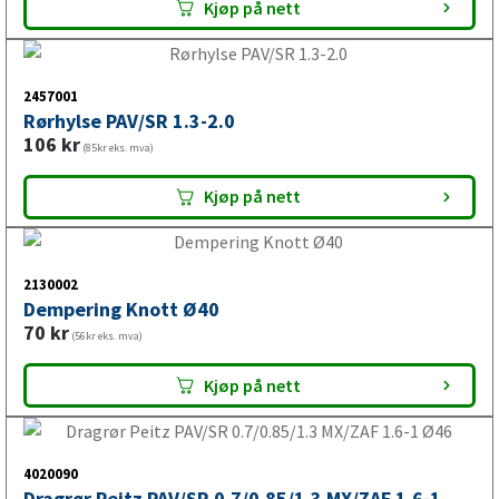
påløpsbremsen, kan det påvirke bremsenes funksjon og gi
Kjøp på nett
ujevn eller redusert bremsevirkning.
2457001
Rørhylse PAV/SR 1.3-2.0
Til hvilke kjøretøy passer
106
kr
(85kr eks. mva)
trekkerør?
Kjøp på nett
VALERYD tilbyr trekkerør og reservedeler for vedlikehold av
påløpsbrems til mange ulike kjøretøytyper. Riktig
2130002
trekkerør må alltid velges ut fra type påløpsbrems,
Dempering Knott Ø40
innfesting, dimensjon og tekniske spesifikasjoner.
70
kr
(56kr eks. mva)
Kjøp på nett
Trekkerør til tilhenger
4020090
Trekkerør til tilhenger brukes ved vedlikehold og
Dragrør Peitz PAV/SR 0.7/0.85/1.3 MX/ZAF 1.6-1