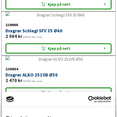
Kjøp på nett
2108005
Dragrør Schlegl SFV 35 Ø60
2 984
kr
(2387kr eks. mva)
Kjøp på nett
2100034
Dragrør ALKO 251VB Ø50
2 470
kr
(1976kr eks. mva)
Kjøp på nett
2100042