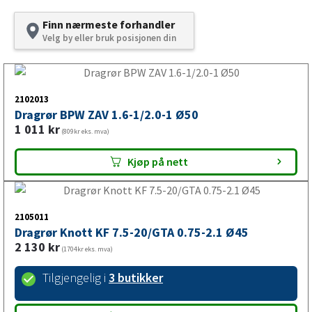
Trekkerør til tilhenger,
Finn nærmeste forhandler
Velg by eller bruk posisjonen din
campingvogn og båthenger
Trekkerør er en del av påløpsbremsen og brukes i
2102013
forbindelse med kraftoverføringen mellom
Dragrør BPW ZAV 1.6-1/2.0-1 Ø50
tilhengerkoblingen og bremsesystemet. Når
1 011
kr
(809kr eks. mva)
påløpsbremsen aktiveres, bidrar trekkerøret til at
bevegelsen overføres videre i bremsesystemet.
Kjøp på nett
2105011
Hvorfor er trekkerør viktig?
Dragrør Knott KF 7.5-20/GTA 0.75-2.1 Ø45
2 130
kr
(1704kr eks. mva)
Et fungerende trekkerør er viktig for at påløpsbremsen
Tilgjengelig i
3 butikker
skal kunne bevege seg og overføre bremsekraften riktig.
Dersom trekkerøret er slitt, skadet eller ikke passer til