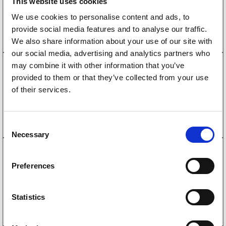
This website uses cookies
Dragrør BPW ZAF 3.0-3 Ø50
6 286
kr
We use cookies to personalise content and ads, to
(5029kr eks. mva)
provide social media features and to analyse our traffic.
Kjøp på nett
We also share information about your use of our site with
our social media, advertising and analytics partners who
may combine it with other information that you’ve
provided to them or that they’ve collected from your use
2100043
Dragrør ALKO 251G C Ø50
of their services.
6 390
kr
(5112kr eks. mva)
Kjøp på nett
C
Necessary
o
n
s
2100044
Preferences
e
Dragrør ALKO 2.8 VB/1 C Ø60
6 675
kr
n
(5340kr eks. mva)
t
Statistics
S
Les mer
e