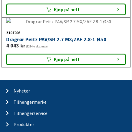
Kjøp på nett
2107003
Dragrør Peitz PAV/SR 2.7 MX/ZAF 2.8-1 Ø50
4 043
kr
(3234kr eks. mva)
Kjøp på nett
Nyheter
Tilhengermerke
Tilhengerservice
Produkter