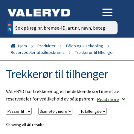
Søk
etter:
Hjem
Produkter
Påløp og kulekobling
Reservedeler til påløpsbrems
Trekkerør til tilhenger
Trekkerør til tilhenger
VALERYD har trekkerør og et heldekkende sortiment av
reservedeler for vedlikehold av påløpsbrems på din
Read more
tilhenger, campingvogn, båthenger, bilhenger,
hestehenger, skaphenger eller vannscooterhenger.
Showing all 40 results