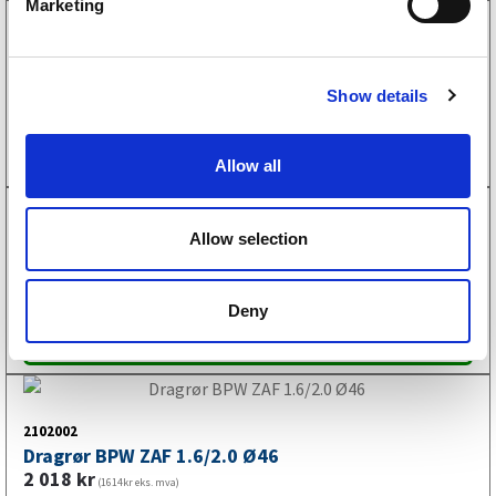
Marketing
l
e
2100015
c
Dragrør ALKO 200SR 200SR/1 B Ø40
Show details
t
2 995
kr
(2396kr eks. mva)
i
o
Kjøp på nett
Allow all
n
Allow selection
2100026
Dragrør ALKO 161S/VB 251S Ø50
5 569
kr
(4455kr eks. mva)
Deny
Kjøp på nett
2102002
Dragrør BPW ZAF 1.6/2.0 Ø46
2 018
kr
(1614kr eks. mva)