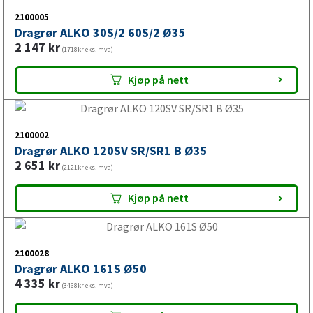
2100005
Dragrør ALKO 30S/2 60S/2 Ø35
2 147
kr
(1718kr eks. mva)
Kjøp på nett
2100002
Dragrør ALKO 120SV SR/SR1 B Ø35
2 651
kr
(2121kr eks. mva)
Kjøp på nett
2100028
Dragrør ALKO 161S Ø50
4 335
kr
(3468kr eks. mva)