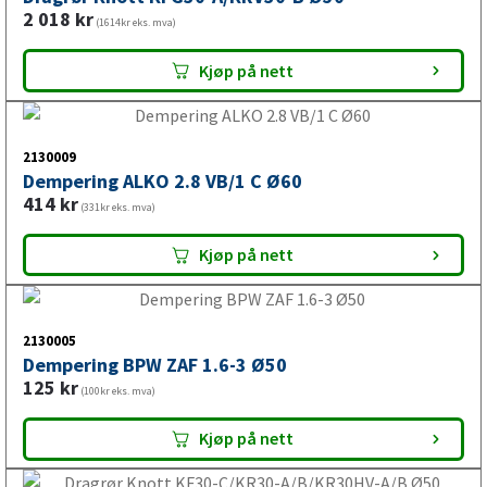
2 018
kr
(1614kr eks. mva)
Kjøp på nett
2130009
Dempering ALKO 2.8 VB/1 C Ø60
414
kr
(331kr eks. mva)
Kjøp på nett
2130005
Dempering BPW ZAF 1.6-3 Ø50
125
kr
(100kr eks. mva)
Kjøp på nett