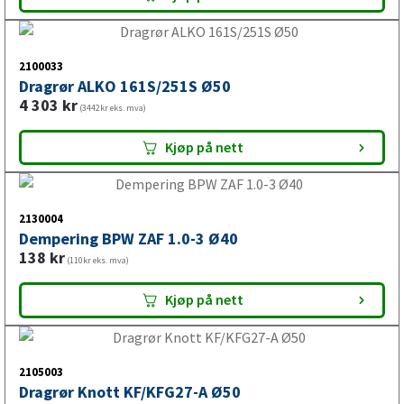
vannscooterhenger.
2100033
Dragrør ALKO 161S/251S Ø50
4 303
kr
(3442kr eks. mva)
Kjøp på nett
2130004
Dempering BPW ZAF 1.0-3 Ø40
138
kr
(110kr eks. mva)
Kjøp på nett
2105003
Dragrør Knott KF/KFG27-A Ø50