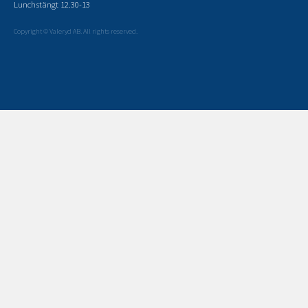
Lunchstängt 12.30-13
Copyright © Valeryd AB. All rights reserved.