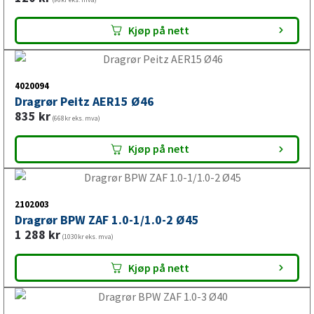
Kjøp på nett
Trekkerør til skaphenger og
4020094
vannscooterhenger
Dragrør Peitz AER15 Ø46
835
kr
(668kr eks. mva)
Skaphengere og vannscooterhengere kan ha ulike krav
avhengig av vekt, bruk og konstruksjon. Ved valg av
Kjøp på nett
trekkerør bør du alltid kontrollere at delen passer til
kjøretøyets tekniske spesifikasjoner.
2102003
Dragrør BPW ZAF 1.0-1/1.0-2 Ø45
1 288
kr
(1030kr eks. mva)
Fordeler med trekkerør fra
Kjøp på nett
VALERYD
Trekkerør og reservedeler for vedlikehold av