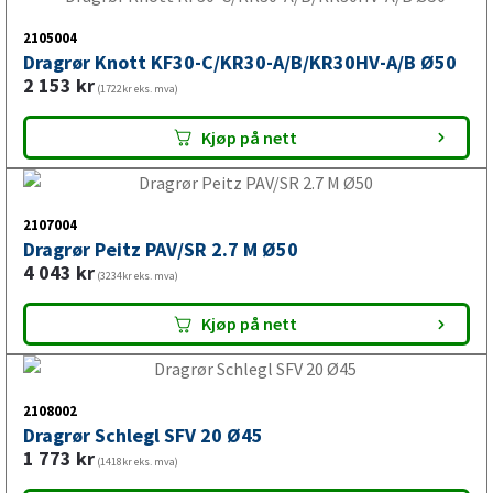
2105004
Dragrør Knott KF30-C/KR30-A/B/KR30HV-A/B Ø50
2 153
kr
(1722kr eks. mva)
Kjøp på nett
2107004
Dragrør Peitz PAV/SR 2.7 M Ø50
4 043
kr
(3234kr eks. mva)
Kjøp på nett
2108002
Dragrør Schlegl SFV 20 Ø45
1 773
kr
(1418kr eks. mva)