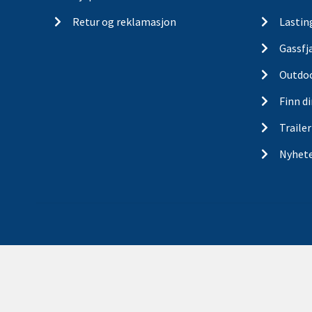
Retur og reklamasjon
Lastin
Gassfj
Outdo
Finn d
Traile
Nyhet