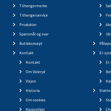
Tilhengermerke
Søk
Tilhengerservice
Fin
Robuste tippskruer prod
Produkter
Ak
Presis kontroll med ti
Bredt utvalg av tippskr
Spørsmål og svar
Ub
Enkel montering med t
Butikkonsept
Påløps
Teknisk support for å h
Kontakt
El-sys
Kontakt
El
Om Valeryd
Be
Visjon
Ka
Historia
Støtte
Om cookies
St
Kjopsvilkar
Ch