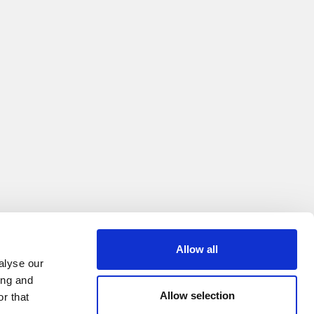
Allow all
alyse our
ing and
Allow selection
r that