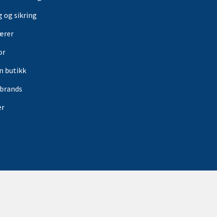
g og sikring
ærer
or
in butikk
rbrands
er