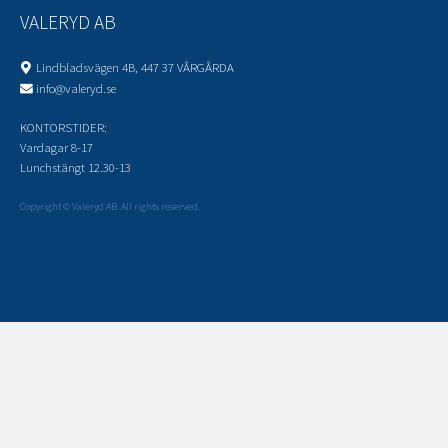
VALERYD AB
Lindbladsvägen 4B, 447 37 VÅRGÅRDA
info@valeryd.se
KONTORSTIDER:
Vardagar 8-17
Lunchstängt 12.30-13
Copyright © Valeryd AB. All rights reserved.