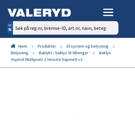
Søk
etter:
Hjem
Produkter
El-system og belysning
Belysning
Baklykt / baklys til tilhenger
Baklys
Aspöck Multipoint 2 Venstre bajonett v2