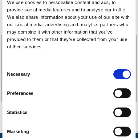
We use cookies to personalise content and ads, to
provide social media features and to analyse our traffic.
Bestselgere
We also share information about your use of our site with
our social media, advertising and analytics partners who
may combine it with other information that you’ve
provided to them or that they’ve collected from your use
3160052
of their services.
LGF skilt Selvklebende
256
kr
(205kr eks. mva)
C
Necessary
o
Kjøp på nett
n
s
Preferences
e
n
t
Statistics
S
e
Marketing
l