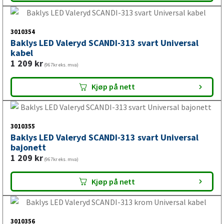
Båthengere kan utsettes for fukt, smuss og krevende
forhold ved sjøsetting og opptrekk. Derfor er det viktig å
3010354
kontrollere LED baklykt, kontakter og ledningsnett
Baklys LED Valeryd SCANDI-313 svart Universal
kabel
regelmessig og bytte deler ved skade eller feil.
1 209
kr
(967kr eks. mva)
Kjøp på nett
LED baklykt til bilhenger
Bilhengere trenger korrekt baklys for sikker transport og
3010355
tydelig signalgivning til andre trafikanter. LED baklykt til
Baklys LED Valeryd SCANDI-313 svart Universal
bajonett
bilhenger må velges ut fra hengerens krav til lysfunksjoner,
1 209
kr
montering og tilkobling.
(967kr eks. mva)
Kjøp på nett
LED baklykt til hestehenger
3010356