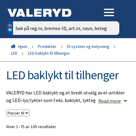
Søk
etter:
Hjem
Produkter
El-system og belysning
LED
LED baklykt til tilhenger
LED baklykt til tilhenger
VALERYD har LED baklykt og et bredt utvalg av el-artikler
og LED-lys/lykter som f.eks. baklykt, lykteglass,
Read more
posisjonslys, sidemarkering, breddemarkering og skiltlys
som passer til tilhenger, campingvogn, båthenger,
bilhenger og hestehenger av alle fabrikater.
Viser 1–75 av 105 resultater