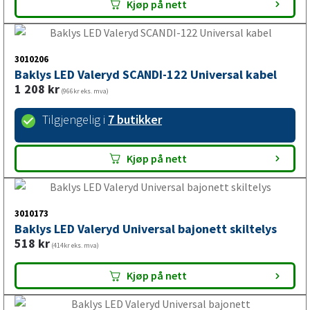
1 209
kr
(967kr eks. mva)
Tilgjengelig i
2 butikker
Kjøp på nett
3010206
Baklys LED Valeryd SCANDI-122 Universal kabel
1 208
kr
(966kr eks. mva)
Tilgjengelig i
7 butikker
Kjøp på nett
3010173
Baklys LED Valeryd Universal bajonett skiltelys