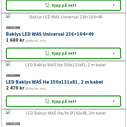
3015120
Baklys LED WAS Universal 236×104×49 dynamisk
indikator
2 321
kr
(1857kr eks. mva)
Kjøp på nett
3015100
Baklys LED WAS Universal 236×104×49
1 680
kr
(1344kr eks. mva)
Kjøp på nett
3015090
LED Baklys WAŚ Hø 350x131x81, 2 m kabel
2 470
kr
(1976kr eks. mva)