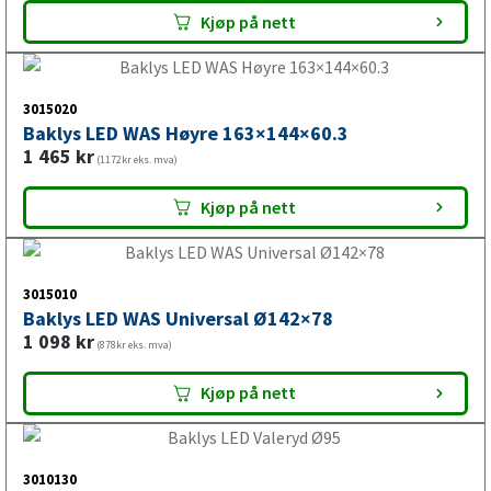
3015025
Baklys LED WAS Venstre 163×144×60.3
1 779
kr
(1423kr eks. mva)
Kjøp på nett
3015020
Baklys LED WAS Høyre 163×144×60.3
1 465
kr
(1172kr eks. mva)
Kjøp på nett
3015010
Baklys LED WAS Universal Ø142×78
1 098
kr
(878kr eks. mva)