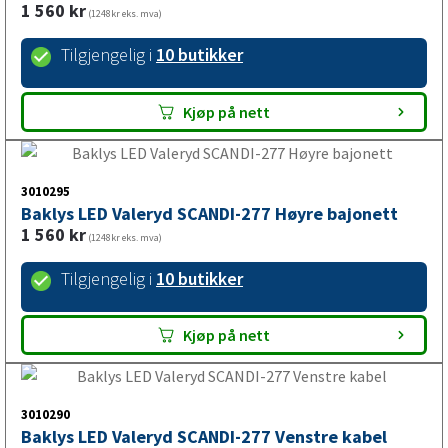
3010294
Baklys LED Valeryd SCANDI-277 Venstre bajonett
1 560
kr
(1248kr eks. mva)
Tilgjengelig i
10 butikker
Kjøp på nett
3010295
Baklys LED Valeryd SCANDI-277 Høyre bajonett
1 560
kr
(1248kr eks. mva)
Tilgjengelig i
10 butikker
Kjøp på nett