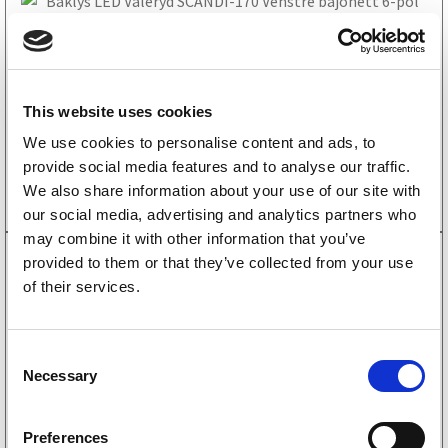
1 613
kr
(1290kr eks. mva)
Les mer
This website uses cookies
We use cookies to personalise content and ads, to
3010231
Baklys LED Valeryd SCANDI-170 Venstre bajonett
provide social media features and to analyse our traffic.
6-pol
We also share information about your use of our site with
1 517
kr
our social media, advertising and analytics partners who
(1214kr eks. mva)
may combine it with other information that you’ve
Tilgjengelig i
14 butikker
provided to them or that they’ve collected from your use
of their services.
Kjøp på nett
C
Necessary
o
3010230
n
Baklys LED Valeryd SCANDI-170 Høyre bajonett 6-
s
pol
Preferences