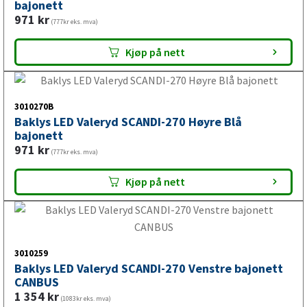
bajonett
971
kr
(777kr eks. mva)
Tilgjengelig i
13 butikker
Kjøp på nett
3010270B
Baklys LED Valeryd SCANDI-270 Høyre Blå
bajonett
971
kr
(777kr eks. mva)
Tilgjengelig i
14 butikker
Kjøp på nett