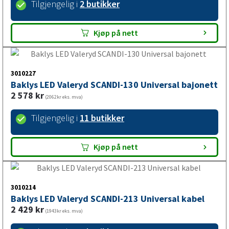
3010170
Baklys LED Valeryd Universal kabel CC-mål 45 mm
518
kr
(414kr eks. mva)
Tilgjengelig i
2 butikker
Kjøp på nett
3010227
Baklys LED Valeryd SCANDI-130 Universal bajonett
2 578
kr
(2062kr eks. mva)
Tilgjengelig i
11 butikker
Kjøp på nett