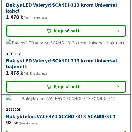
Hestehengere bør ha pålitelig belysning for trygg
Baklys LED Valeryd SCANDI-313 krom Universal
kabel
transport i ulike lys- og værforhold. En riktig tilpasset LED
1 478
kr
baklykt bidrar til bedre synlighet og sikker kjøring.
(1182kr eks. mva)
Kjøp på nett
Fordeler med LED baklykt fra
3010357
VALERYD
Baklys LED Valeryd SCANDI-313 krom Universal
bajonett
1 478
kr
LED baklykt og el-artikler til tilhenger, campingvogn,
(1182kr eks. mva)
båthenger, bilhenger og hestehenger
Kjøp på nett
Bredt utvalg av baklykt, lykteglass, posisjonslys,
sidemarkering, breddemarkering og skiltlys
LED-lys/lykter for god synlighet og korrekt belysning
3996005
Passer mange ulike fabrikater og modeller
Baklyktehus VALERYD SCANDI-313 SCANDI-314
Teknisk support ved valg av riktig LED baklykt eller el-
93
kr
(74kr eks. mva)
artikkel