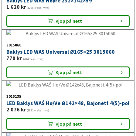
Kjøp på nett
3015040
Baklys LED WAS Høyre 232×142×59
1 620
kr
(1296kr eks. mva)
Kjøp på nett
3015060
Baklys LED WAS Universal Ø165×25 3015060
770
kr
(616kr eks. mva)
Kjøp på nett
3015135
LED Baklys WAŚ Hø/Ve Ø142×48, Bajonett 4(5)-pol