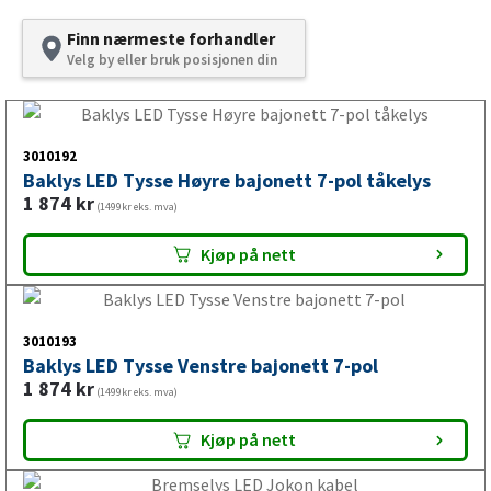
Finn nærmeste forhandler
LED baklykt til tilhenger,
Velg by eller bruk posisjonen din
campingvogn og båthenger
3010192
LED baklykt brukes for å gi tydelig baklys, bremselys,
Baklys LED Tysse Høyre bajonett 7-pol tåkelys
blinklys og andre lysfunksjoner bak på tilhengeren,
1 874
kr
(1499kr eks. mva)
avhengig av lyktens utførelse. Riktig baklykt er viktig for
synlighet, trafikksikkerhet og korrekt belysning under
Kjøp på nett
kjøring.
3010193
Baklys LED Tysse Venstre bajonett 7-pol
El-artikler og LED-lys til
1 874
kr
(1499kr eks. mva)
tilhenger
Kjøp på nett
VALERYD tilbyr et bredt utvalg av el-artikler og LED-