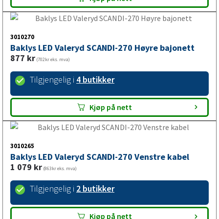
877
kr
(702kr eks. mva)
Tilgjengelig i
3 butikker
Kjøp på nett
3010270
Baklys LED Valeryd SCANDI-270 Høyre bajonett
877
kr
(702kr eks. mva)
Tilgjengelig i
4 butikker
Kjøp på nett
3010265
Baklys LED Valeryd SCANDI-270 Venstre kabel