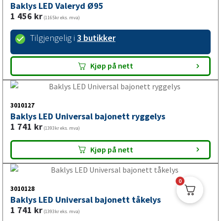
Kjøp på nett
3010130
Baklys LED Valeryd Ø95
1 456
kr
(1165kr eks. mva)
Tilgjengelig i
3 butikker
Kjøp på nett
3010127
Baklys LED Universal bajonett ryggelys
1 741
kr
0
(1393kr eks. mva)
Kjøp på nett