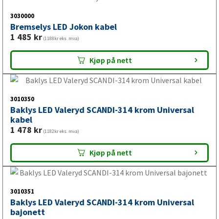
lys/lykter til ulike typer tilhengere og bruksområder.
3030000
Sortimentet omfatter blant annet baklykt, lykteglass,
Bremselys LED Jokon kabel
posisjonslys, sidemarkering, breddemarkering og skiltlys.
1 485
kr
(1188kr eks. mva)
Kjøp på nett
Til hvilke kjøretøy passer LED
baklykt?
3010350
Baklys LED Valeryd SCANDI-314 krom Universal
kabel
LED baklykt og tilhørende el-artikler brukes på mange
1 478
kr
(1182kr eks. mva)
typer kjøretøy, blant annet tilhenger, campingvogn,
båthenger, bilhenger og hestehenger. Riktig lykt må alltid
Kjøp på nett
velges ut fra funksjon, spenning, tilkobling, mål,
montering og tekniske spesifikasjoner.
3010351
Baklys LED Valeryd SCANDI-314 krom Universal
bajonett