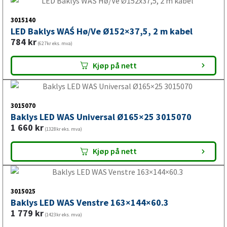
2 076
kr
(1661kr eks. mva)
Kjøp på nett
3015140
LED Baklys WAŚ Hø/Ve Ø152×37,5, 2 m kabel
784
kr
(627kr eks. mva)
Kjøp på nett
3015070
Baklys LED WAS Universal Ø165×25 3015070
1 660
kr
(1328kr eks. mva)
Kjøp på nett