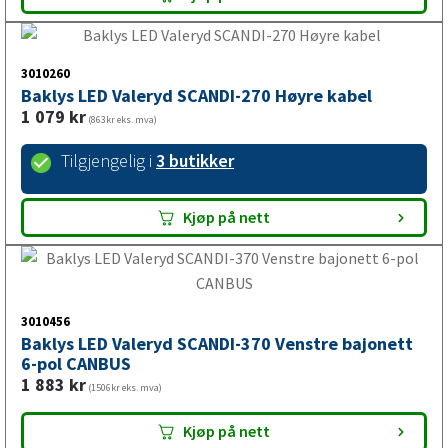
1 079
kr
(863kr eks. mva)
Tilgjengelig i
2 butikker
Kjøp på nett
3010260
Baklys LED Valeryd SCANDI-270 Høyre kabel
1 079
kr
(863kr eks. mva)
Tilgjengelig i
3 butikker
Kjøp på nett
3010456