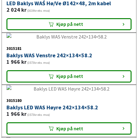
Kjøp på nett
3015130
LED Baklys WAŚ Hø/Ve Ø142×48, 2m kabel
2 024
kr
(1619kr eks. mva)
Kjøp på nett
3015181
Baklys WAS Venstre 242×134×58.2
1 966
kr
(1573kr eks. mva)
Kjøp på nett
3015180