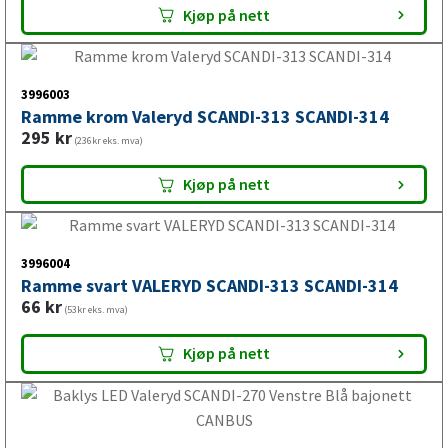
Finn riktig LED baklykt til din
Kjøp på nett
tilhenger
3996003
Når du skal velge LED baklykt, bør du kontrollere
Ramme krom Valeryd SCANDI-313 SCANDI-314
lysfunksjoner, spenning, kontakt, kabeltilkobling, mål,
295
kr
(236kr eks. mva)
montering og eventuell høyre/venstre-utførelse. Er du
usikker på hvilken LED baklykt som passer, kan VALERYD
Kjøp på nett
hjelpe deg med å finne riktig del til din tilhenger,
campingvogn, båthenger, bilhenger eller hestehenger.
3996004
Ramme svart VALERYD SCANDI-313 SCANDI-314
66
kr
(53kr eks. mva)
Kjøp på nett