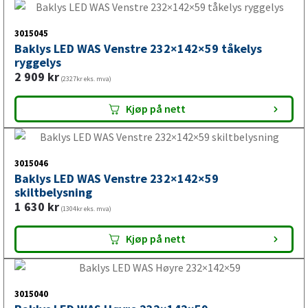
Baklys LED WAS Høyre 242×134×58.2
1 966
kr
(1573kr eks. mva)
Kjøp på nett
3015045
Baklys LED WAS Venstre 232×142×59 tåkelys
ryggelys
2 909
kr
(2327kr eks. mva)
Kjøp på nett
3015046
Baklys LED WAS Venstre 232×142×59
skiltbelysning
1 630
kr
(1304kr eks. mva)