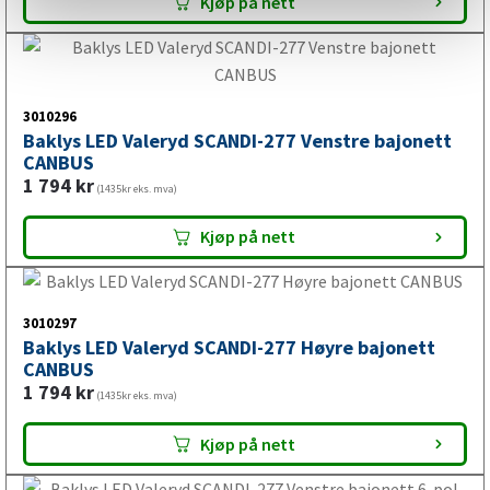
1 478
kr
(1182kr eks. mva)
Tilgjengelig i
2 butikker
Kjøp på nett
3010296
Baklys LED Valeryd SCANDI-277 Venstre bajonett
CANBUS
1 794
kr
(1435kr eks. mva)
Kjøp på nett
3010297
Baklys LED Valeryd SCANDI-277 Høyre bajonett
CANBUS