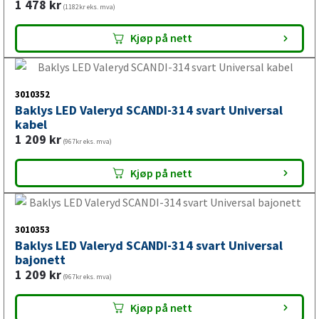
LED baklykt til tilhenger
1 478
kr
(1182kr eks. mva)
LED baklykt til tilhenger brukes for å sikre god synlighet
Kjøp på nett
bakfra og riktig lysfunksjon under kjøring. Ved bytte er det
viktig å kontrollere at lykten har riktig funksjon, kontakt,
montering og størrelse.
3010352
Baklys LED Valeryd SCANDI-314 svart Universal
kabel
1 209
kr
(967kr eks. mva)
LED baklykt til campingvogn
Kjøp på nett
Campingvogner krever tydelig og pålitelig belysning,
spesielt ved langkjøring og kjøring i mørke. LED baklykt til
campingvogn må passe til vognens elektriske system og
3010353
eksisterende monteringsløsning.
Baklys LED Valeryd SCANDI-314 svart Universal
bajonett
1 209
kr
(967kr eks. mva)
LED baklykt til båthenger
Kjøp på nett