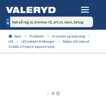
Søk
etter:
Hjem
Produkter
El-system og belysning
LED
LED baklykt til tilhenger
Baklys LED Valeryd
SCANDI-372 Høyre bajonett 6-pol