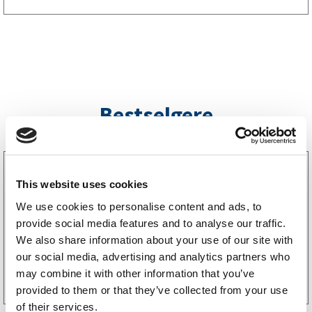
Bestselgere
3160052
LGF skilt Selvklebende
This website uses cookies
256
kr
(205kr eks. mva)
We use cookies to personalise content and ads, to
provide social media features and to analyse our traffic.
We also share information about your use of our site with
our social media, advertising and analytics partners who
Kjøp på nett
may combine it with other information that you’ve
provided to them or that they’ve collected from your use
of their services.