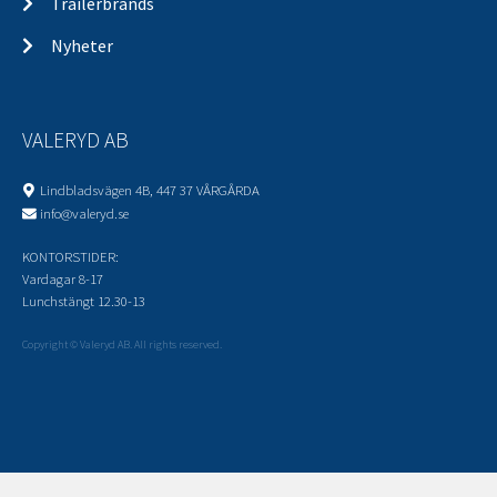
Trailerbrands
Nyheter
VALERYD AB
Lindbladsvägen 4B, 447 37 VÅRGÅRDA
info@valeryd.se
KONTORSTIDER:
Vardagar 8-17
Lunchstängt 12.30-13
Copyright © Valeryd AB. All rights reserved.