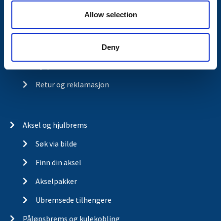
Visjon
Allow selection
Historia
Om cookies
Deny
Kjopsvilkar
Retur og reklamasjon
Aksel og hjulbrems
Søk via bilde
Finn din aksel
Akselpakker
Ubremsede tilhengere
Påløpsbrems og kulekobling