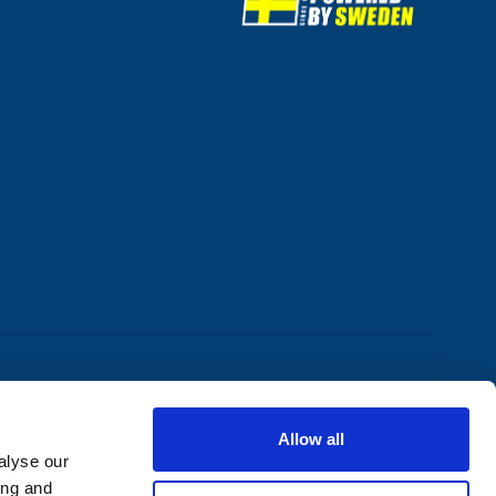
Allow all
alyse our
ing and