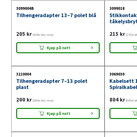
3099004B
3099018
Tilhengeradapter 13–7 polet blå
Stikkontak
tåkelysbry
205
kr
215
kr
(164kr eks. mva)
(172kr e
Kjøp på nett
3210004
3069030
Tilhengeradapter 7–13 polet
Kabelsett 
plast
Spiralkabel
200
kr
804
kr
(160kr eks. mva)
(643kr e
Kjøp på nett