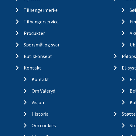
Tilhengermerke
Søk
Tilhengerservice
Fin
Produkter
Ak
Spørsmål og svar
Ub
Butikkonsept
Påløps
Kontakt
El-sys
Kontakt
El
Om Valeryd
Be
Visjon
Ka
Historia
Støtte
Om cookies
St