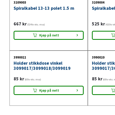
3209003
3209004
Spiralkabel 13-13 polet 1.5 m
Spiralkabel
667
kr
525
kr
(534kr eks. mva)
(420kr e
Kjøp på nett
3990021
3990020
Holder stikkdose vinkel
Holder sti
3099017/3099018/3099019
3099017/3
85
kr
85
kr
(68kr eks. mva)
(68kr eks. 
Kjøp på nett