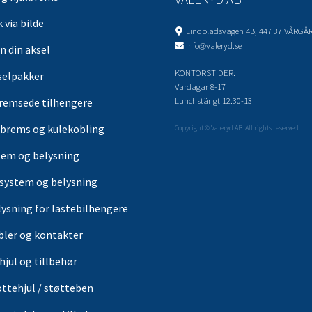
 via bilde
Lindbladsvägen 4B, 447 37 VÅRGÅ
info@valeryd.se
n din aksel
KONTORSTIDER:
selpakker
Vardagar 8-17
Lunchstängt 12.30-13
remsede tilhengere
brems og kulekobling
Copyright © Valeryd AB. All rights reserved.
tem og belysning
-system og belysning
lysning for lastebilhengere
bler og kontakter
hjul og tillbehør
øttehjul / støtteben