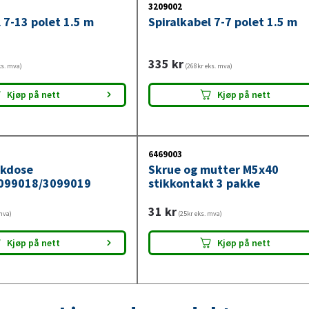
3209002
 7-13 polet 1.5 m
Spiralkabel 7-7 polet 1.5 m
335
kr
ks. mva)
(268kr eks. mva)
Kjøp på nett
Kjøp på nett
6469003
kkdose
Skrue og mutter M5x40
099018/3099019
stikkontakt 3 pakke
31
kr
mva)
(25kr eks. mva)
Kjøp på nett
Kjøp på nett