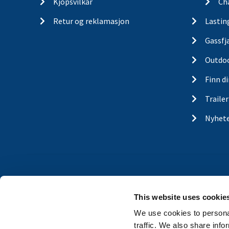
Kjopsvilkar
Ch
Retur og reklamasjon
Lastin
Gassfj
Outdo
Finn d
Traile
Nyhet
This website uses cookie
We use cookies to personal
traffic. We also share info