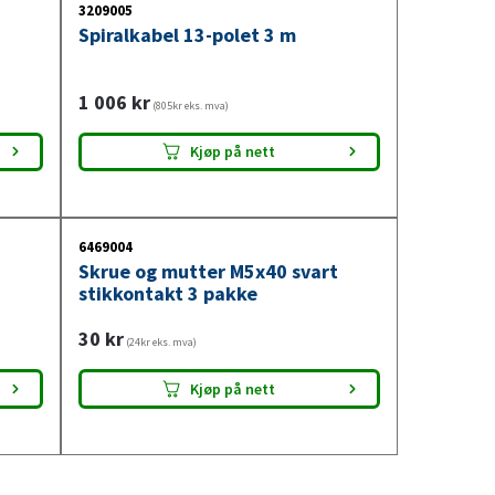
3209005
Spiralkabel 13-polet 3 m
1 006
kr
(805kr eks. mva)
Kjøp på nett
6469004
Skrue og mutter M5x40 svart
stikkontakt 3 pakke
30
kr
(24kr eks. mva)
Kjøp på nett