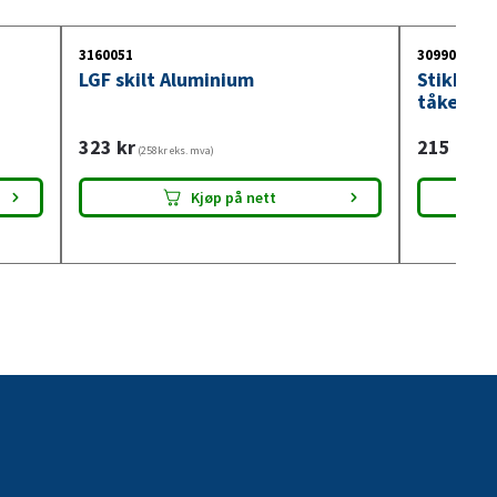
3160051
3099018
LGF skilt Aluminium
Stikkont
tåkelysb
323
kr
215
kr
(258kr eks. mva)
(172
Kjøp på nett