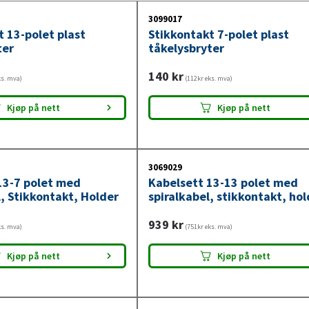
3099017
t 13-polet plast
Stikkontakt 7-polet plast
ter
tåkelysbryter
140
kr
ks. mva)
(112kr eks. mva)
Kjøp på nett
Kjøp på nett
3069029
13-7 polet med
Kabelsett 13-13 polet med
, Stikkontakt, Holder
spiralkabel, stikkontakt, hol
939
kr
ks. mva)
(751kr eks. mva)
Kjøp på nett
Kjøp på nett