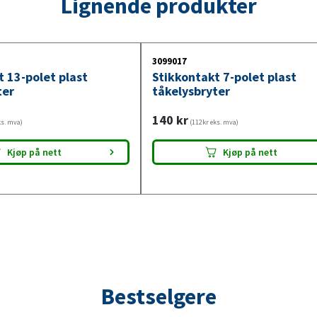
Lignende produkter
3099017
t 13-polet plast
Stikkontakt 7-polet plast
ter
tåkelysbryter
140
kr
ks. mva)
(112kr eks. mva)
Kjøp på nett
Kjøp på nett
Bestselgere