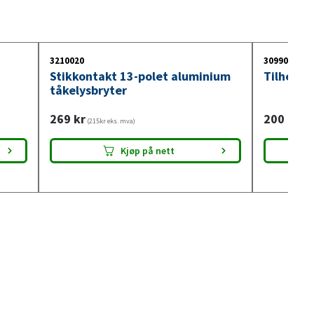
3210020
3099004
Stikkontakt 13-polet aluminium
Tilhenge
tåkelysbryter
269
kr
200
kr
(215kr eks. mva)
(160
Kjøp på nett