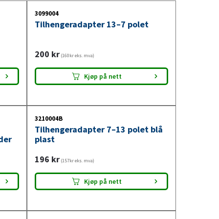
3099004
Tilhengeradapter 13–7 polet
200
kr
(160kr eks. mva)
Kjøp på nett
3210004B
Tilhengeradapter 7–13 polet blå
der
plast
196
kr
(157kr eks. mva)
Kjøp på nett