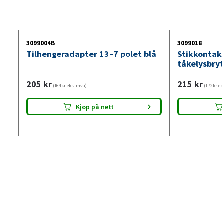
3099004B
3099018
Tilhengeradapter 13–7 polet blå
Stikkontak
tåkelysbry
205
kr
215
kr
(164kr eks. mva)
(172kr e
Kjøp på nett