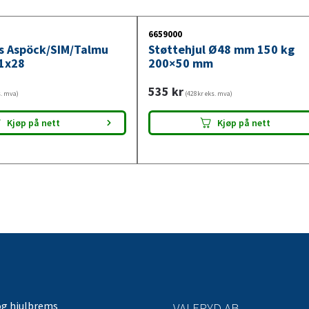
6659000
ys Aspöck/SIM/Talmu
Støttehjul Ø48 mm 150 kg
1x28
200×50 mm
535
kr
s. mva)
(428kr eks. mva)
Kjøp på nett
Kjøp på nett
og hjulbrems
VALERYD AB