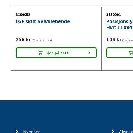
3160052
3150001
LGF skilt Selvklebende
Posisjonsl
Hvit 110x4
256
kr
106
kr
(205kr eks. mva)
(85kr ek
Kjøp på nett
Nyheter
Aksel 