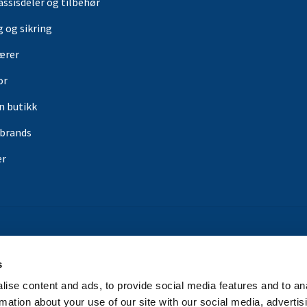
assisdeler og tilbehør
g og sikring
ærer
or
in butikk
rbrands
er
s
ise content and ads, to provide social media features and to an
rmation about your use of our site with our social media, advertis