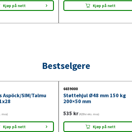
Kjøp på nett
Kjøp på nett
Bestselgere
6659000
ys Aspöck/SIM/Talmu
Støttehjul Ø48 mm 150 kg
1x28
200×50 mm
535
kr
s. mva)
(428kr eks. mva)
Kjøp på nett
Kjøp på nett