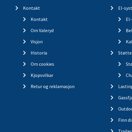
Kontakt
El-sys
Kontakt
El
Om Valeryd
Be
Visjon
Ka
Historia
Støtte
Om cookies
St
Kjopsvilkar
Ch
Retur og reklamasjon
Lastin
Gassfj
Outdo
Finn d
Traile