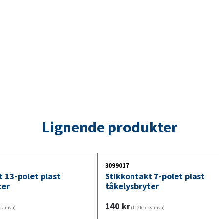
Lignende produkter
3099017
t 13-polet plast
Stikkontakt 7-polet plast
ter
tåkelysbryter
140
kr
ks. mva)
(112kr eks. mva)