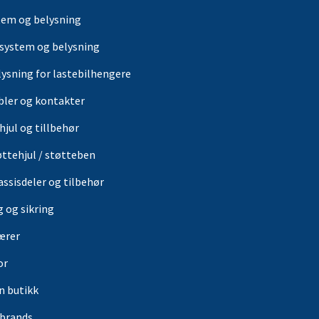
tem og belysning
-system og belysning
lysning for lastebilhengere
bler og kontakter
hjul og tillbehør
øttehjul / støtteben
assisdeler og tilbehør
g og sikring
ærer
or
in butikk
rbrands