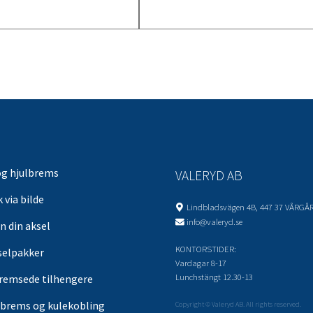
og hjulbrems
VALERYD AB
 via bilde
Lindbladsvägen 4B, 447 37 VÅRGÅ
info@valeryd.se
n din aksel
KONTORSTIDER:
selpakker
Vardagar 8-17
Lunchstängt 12.30-13
remsede tilhengere
brems og kulekobling
Copyright © Valeryd AB. All rights reserved.