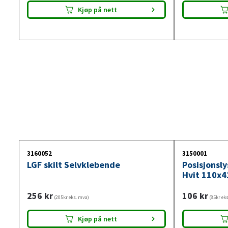
Kjøp på nett
3160052
3150001
LGF skilt Selvklebende
Posisjonsl
Hvit 110x4
256
kr
106
kr
(205kr eks. mva)
(85kr ek
Kjøp på nett