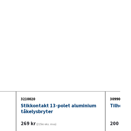
3210020
3099004
Stikkontakt 13-polet aluminium
Tilhenge
tåkelysbryter
269
kr
200
kr
(215kr eks. mva)
(160