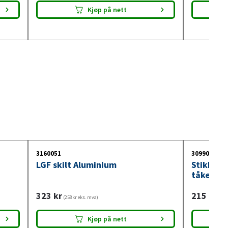
Kjøp på nett
3160051
3099018
LGF skilt Aluminium
Stikkont
tåkelysb
323
kr
215
kr
(258kr eks. mva)
(172
Kjøp på nett