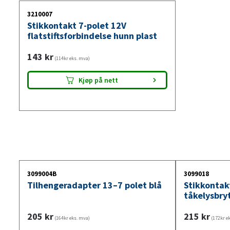
3210007
Stikkontakt 7-polet 12V
flatstiftsforbindelse hunn plast
143
kr
(114kr eks. mva)
Kjøp på nett
3099004B
3099018
Tilhengeradapter 13–7 polet blå
Stikkontak
tåkelysbry
205
kr
215
kr
(164kr eks. mva)
(172kr e