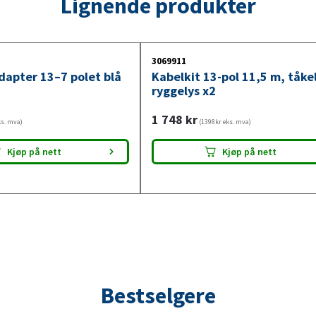
Lignende produkter
3069911
dapter 13–7 polet blå
Kabelkit 13-pol 11,5 m, tåke
ryggelys x2
1 748
kr
ks. mva)
(1398kr eks. mva)
Kjøp på nett
Kjøp på nett
Bestselgere