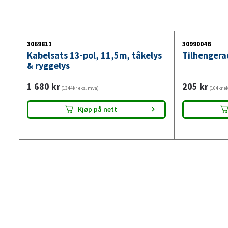
3069811
3099004B
Kabelsats 13-pol, 11,5m, tåkelys
Tilhengera
& ryggelys
1 680
kr
205
kr
(1344kr eks. mva)
(164kr e
Kjøp på nett