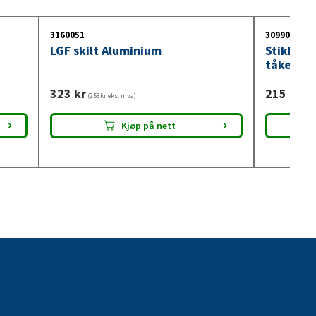
3160051
3099018
LGF skilt Aluminium
Stikkont
tåkelysb
323
kr
215
kr
(258kr eks. mva)
(172
Kjøp på nett