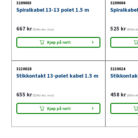
3209003
3209004
Spiralkabel 13-13 polet 1.5 m
Spiralkabel
667
kr
525
kr
(534kr eks. mva)
(420kr e
Kjøp på nett
3210028
3210024
Stikkontakt 13-polet kabel 1.5 m
Stikkontak
655
kr
458
kr
(524kr eks. mva)
(366kr e
Kjøp på nett