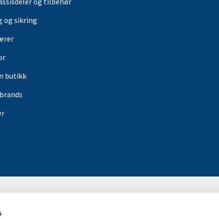
assisdeler og tilbehør
g og sikring
ærer
or
in butikk
rbrands
er
s