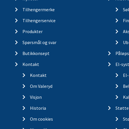
Tilhengermerke
Søk
Tilhengerservice
Fin
Produkter
Ak
Spørsmål og svar
Ub
Butikkonsept
Påløps
Kontakt
El-sys
Kontakt
El
Om Valeryd
Be
Visjon
Ka
Historia
Støtte
Om cookies
St