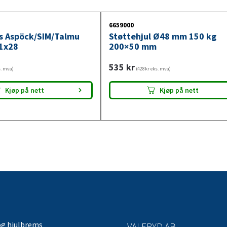
6659000
ys Aspöck/SIM/Talmu
Støttehjul Ø48 mm 150 kg
1x28
200×50 mm
535
kr
s. mva)
(428kr eks. mva)
Kjøp på nett
Kjøp på nett
og hjulbrems
VALERYD AB