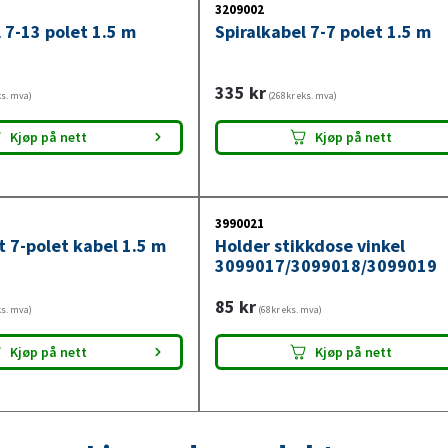
3209002
 7-13 polet 1.5 m
Spiralkabel 7-7 polet 1.5 m
335
kr
ks. mva)
(268kr eks. mva)
Kjøp på nett
Kjøp på nett
3990021
t 7-polet kabel 1.5 m
Holder stikkdose vinkel
3099017/3099018/3099019
85
kr
ks. mva)
(68kr eks. mva)
Kjøp på nett
Kjøp på nett