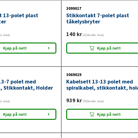
3099017
t 13-polet plast
Stikkontakt 7-polet plast
ter
tåkelysbryter
140
kr
ks. mva)
(112kr eks. mva)
Kjøp på nett
Kjøp på nett
3069029
13-7 polet med
Kabelsett 13-13 polet med
, Stikkontakt, Holder
spiralkabel, stikkontakt, hol
939
kr
ks. mva)
(751kr eks. mva)
Kjøp på nett
Kjøp på nett