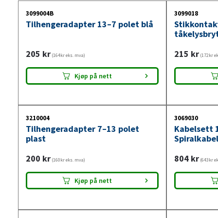
3099004B
3099018
Tilhengeradapter 13–7 polet blå
Stikkontak
tåkelysbry
205
kr
215
kr
(164kr eks. mva)
(172kr e
Kjøp på nett
3210004
3069030
Tilhengeradapter 7–13 polet
Kabelsett 
plast
Spiralkabel
200
kr
804
kr
(160kr eks. mva)
(643kr e
Kjøp på nett