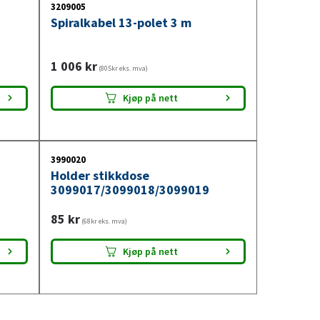
3209005
Spiralkabel 13-polet 3 m
1 006
kr
(805kr eks. mva)
Kjøp på nett
3990020
Holder stikkdose
3099017/3099018/3099019
85
kr
(68kr eks. mva)
Kjøp på nett