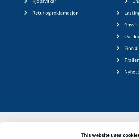
Kjopsvilkar
Ch
Retur og reklamasjon
Lastin
Gassfj
Outdo
Finn d
Traile
Nyhet
This website uses cookie