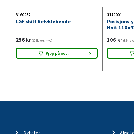
3160052
3150001
LGF skilt Selvklebende
Posisjonsl
Hvit 110x4
256
kr
106
kr
(205kr eks. mva)
(85kr ek
Kjøp på nett
Nyheter
Aksel 