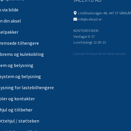
 via bilde
Lindbladsvägen 4B, 447 37 VÅRGÅ
info@valeryd.se
n din aksel
KONTORSTIDER:
selpakker
Vardagar 8-17
Lunchstängt 12.30-13
remsede tilhengere
brems og kulekobling
Copyright © Valeryd AB. All rights reserved.
tem og belysning
-system og belysning
lysning for lastebilhengere
bler og kontakter
hjul og tillbehør
øttehjul / støtteben