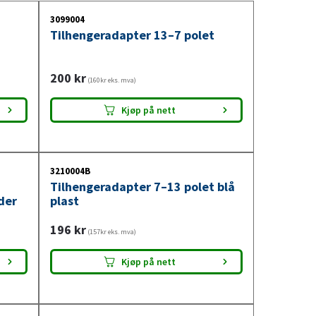
3099004
Tilhengeradapter 13–7 polet
200
kr
(160kr eks. mva)
Kjøp på nett
3210004B
Tilhengeradapter 7–13 polet blå
der
plast
196
kr
(157kr eks. mva)
Kjøp på nett