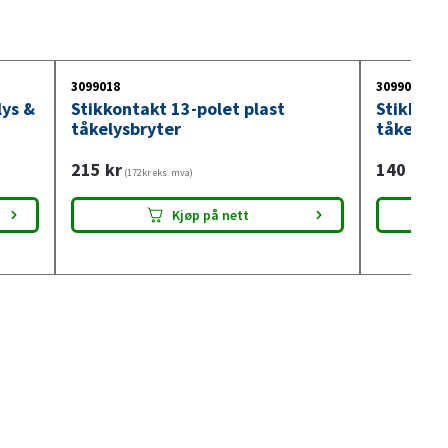
3099018
3099017
lys &
Stikkontakt 13-polet plast
Stikkont
tåkelysbryter
tåkelysb
215
kr
140
kr
(172kr eks. mva)
(112
Kjøp på nett