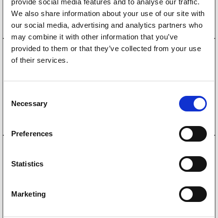
provide social media features and to analyse our traffic.
Kjøp på nett
We also share information about your use of our site with
our social media, advertising and analytics partners who
may combine it with other information that you’ve
provided to them or that they’ve collected from your use
1090017
of their services.
Bremsetrommel ALKO 200×50 5×112
kompaktlager 39x72x37
2 651
kr
(2121kr eks. mva)
C
Necessary
Kjøp på nett
o
n
s
Preferences
e
4010133
n
Segersäkring Ø72mm
t
Statistics
27
kr
(22kr eks. mva)
S
e
Kjøp på nett
Marketing
l
e