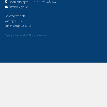
Lindbladsvägen 4B, 447 37 VÅRGÅRDA
info@valeryd.se
KONTORSTIDER:
Vardagar 8-17
Lunchstängt 12.30-13
Copyright © Valeryd AB. All rights reserved.