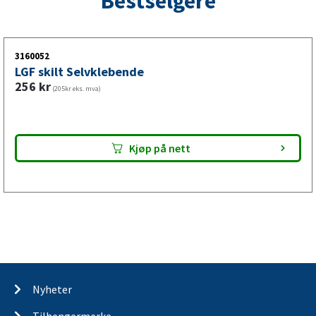
Bestselgere
3160052
LGF skilt Selvklebende
256
kr
(205kr eks. mva)
Kjøp på nett
Nyheter
Tilhengermerke