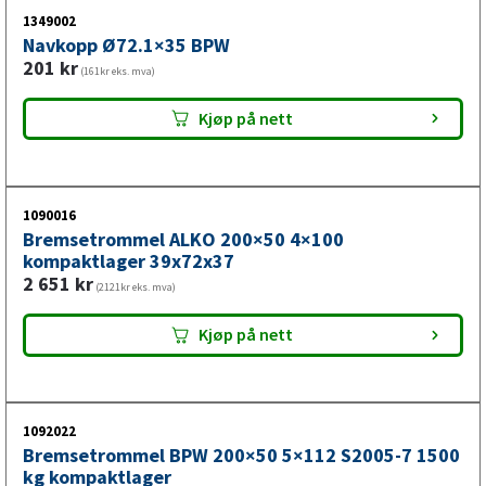
1349002
Navkopp Ø72.1×35 BPW
201
kr
(161kr eks. mva)
Kjøp på nett
1090016
Bremsetrommel ALKO 200×50 4×100
kompaktlager 39x72x37
2 651
kr
(2121kr eks. mva)
Kjøp på nett
1092022
Bremsetrommel BPW 200×50 5×112 S2005-7 1500
kg kompaktlager