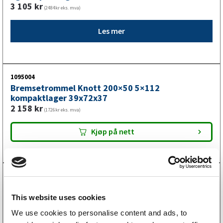
3 105
kr
(2484kr eks. mva)
Les mer
1095004
Bremsetrommel Knott 200×50 5×112
kompaktlager 39x72x37
2 158
kr
(1726kr eks. mva)
Kjøp på nett
1090013
Bremsetrommel ALKO 200×50 5×112 1500 kg
kompaktlager
This website uses cookies
3 503
kr
(2802kr eks. mva)
We use cookies to personalise content and ads, to