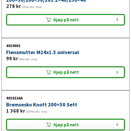
278
kr
(222kr eks. mva)
Kjøp på nett
4019001
Flensmutter M24x1.5 universal
99
kr
(79kr eks. mva)
Kjøp på nett
4010226A
Bremsesko Knott 200×50 Sett
1 368
kr
(1094kr eks. mva)
Kjøp på nett