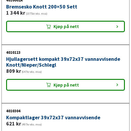
4010002A
Bremsesko Knott 200×50 Sett
hjulnavet. Passer AVONRIDE tilhengere og er kompatibel
1 344
kr
med flere bremsekonfigurasjoner.
(1075kr eks. mva)
Kjøp på nett
Bremsetrommel i hjulnav på tilhenger
Bremsetrommelen sitter i hjulnavet og er montert med
kompaktlager. Bremsebakkene presses mot
4010123
bremsetrommelens innside ved bremsing. Kontroller
Hjullagersett kompakt 39x72x37 vannavvisende
Knott/Nieper/Schlegl
bremseflatens og kompaktlagerets tilstand ved
809
kr
vedlikehold.
(647kr eks. mva)
Kjøp på nett
Se vår monteringsveiledning for Knott-bremsetrommeler
4010304
Kompaktlager 39x72x37 vannavvisende
621
kr
(497kr eks. mva)