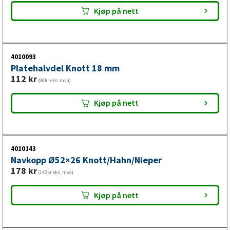
Kjøp på nett
4010093
Platehalvdel Knott 18 mm
112
kr
(90kr eks. mva)
Kjøp på nett
4010143
Navkopp Ø52×26 Knott/Hahn/Nieper
178
kr
(142kr eks. mva)
Kjøp på nett