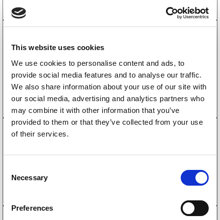
4010096
Bremsejusteringssett komplett Knott
This website uses cookies
160×35/200×50 M10
339
kr
We use cookies to personalise content and ads, to
(271kr eks. mva)
provide social media features and to analyse our traffic.
Kjøp på nett
We also share information about your use of our site with
our social media, advertising and analytics partners who
may combine it with other information that you’ve
provided to them or that they’ve collected from your use
4010072
of their services.
Fjærsett til bremsesko Knott Til 2 hjul
216
kr
(173kr eks. mva)
C
Kjøp på nett
Necessary
o
n
s
Preferences
e
4010133