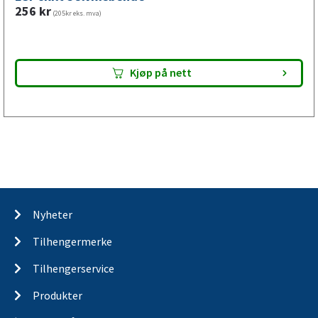
256
kr
(205kr eks. mva)
Kjøp på nett
Nyheter
Tilhengermerke
Tilhengerservice
Produkter