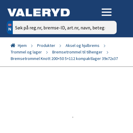
Søk
etter:
Hjem
Produkter
Aksel og hjulbrems
Trommel og lager
Bremsetrommel til tilhenger
Bremsetrommel Knott 200×50 5×112 kompaktlager 39x72x37