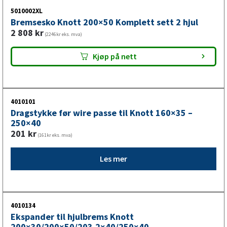
5010002XL
Bremsesko Knott 200×50 Komplett sett 2 hjul
2 808
kr
(2246kr eks. mva)
Kjøp på nett
4010101
Dragstykke før wire passe til Knott 160×35 –
250×40
201
kr
(161kr eks. mva)
Les mer
4010134
Ekspander til hjulbrems Knott
200×30/200×50/203.2×40/250×40