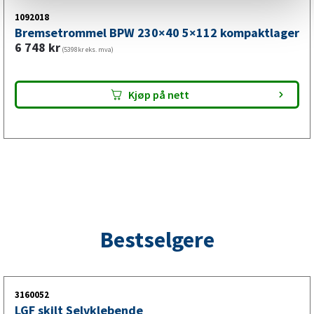
1092018
Bremsetrommel BPW 230×40 5×112 kompaktlager
6 748
kr
(5398kr eks. mva)
Kjøp på nett
Bestselgere
3160052
LGF skilt Selvklebende