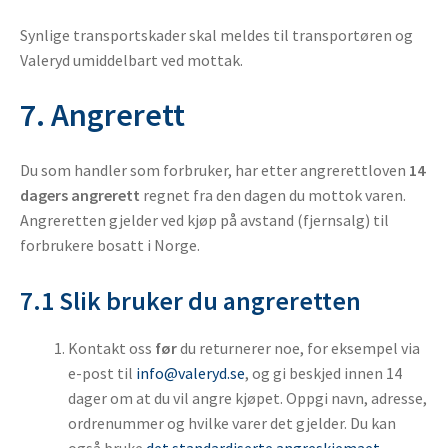
Synlige transportskader skal meldes til transportøren og
Valeryd umiddelbart ved mottak.
7. Angrerett
Du som handler som forbruker, har etter angrerettloven
14
dagers angrerett
regnet fra den dagen du mottok varen.
Angreretten gjelder ved kjøp på avstand (fjernsalg) til
forbrukere bosatt i Norge.
7.1 Slik bruker du angreretten
Kontakt oss
før
du returnerer noe, for eksempel via
e-post til
info@valeryd.se
, og gi beskjed innen 14
dager om at du vil angre kjøpet. Oppgi navn, adresse,
ordrenummer og hvilke varer det gjelder. Du kan
også bruke
det standardiserte angreskjemaet
.