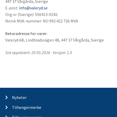
447 37 Vårgårda, Sverige
E-post:
info@valeryd.se
Org.nr (Sverige): 556413-0242
Norsk MVA-nummer: NO 992 422 726 MVA
Returadresse for varer:
Valeryd AB, Lindbladsvägen 4B, 447 37 Vårgårda, Sverige
Sist oppdatert: 20.05.2026 · Versjon: 1.0
Nyheter
Tilhengermerke