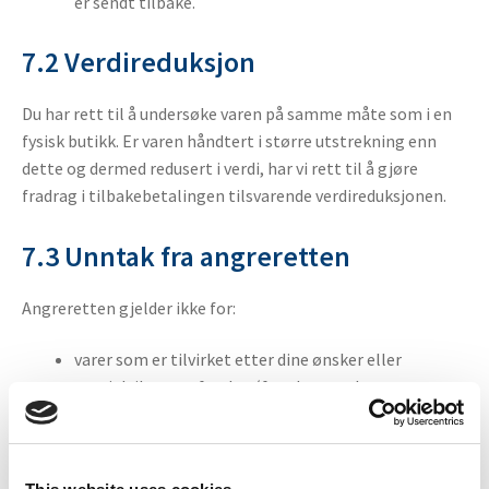
er sendt tilbake.
7.2 Verdireduksjon
Du har rett til å undersøke varen på samme måte som i en
fysisk butikk. Er varen håndtert i større utstrekning enn
dette og dermed redusert i verdi, har vi rett til å gjøre
fradrag i tilbakebetalingen tilsvarende verdireduksjonen.
7.3 Unntak fra angreretten
Angreretten gjelder ikke for:
varer som er tilvirket etter dine ønsker eller
spesialtilpasset for deg (for eksempel
spesialbestilte reservedeler, sydde kalesjer,
kundetilpassede sett),
forseglede varer som av helse- eller hygieniske