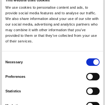
This website uses cookies
grunner ikke egner seg for retur, og der forseglingen
er brutt,
We use cookies to personalise content and ads, to
varer som etter levering er blandet med andre varer
provide social media features and to analyse our traffic.
We also share information about your use of our site with
på en slik måte at de ikke kan skilles fra hverandre,
our social media, advertising and analytics partners who
tjenester som er fullført, og der du uttrykkelig har
may combine it with other information that you’ve
samtykket til at tjenesten påbegynnes uten
provided to them or that they’ve collected from your use
angrerett.
of their services.
8. Reklamasjon og garanti
C
Necessary
Vi kontrollerer produkter før de sendes. Skulle varen likevel
o
være skadet, mangelfull eller feilekspedert, påtar vi oss å
n
utbedre feilen i samsvar med forbrukerkjøpsloven.
s
Preferences
e
8.1 Reklamasjonsfrist
n
t
Statistics
S
Som privatkunde har du etter forbrukerkjøpsloven rett til å
e
reklamere på opprinnelige mangler. Reklamasjonsfristen