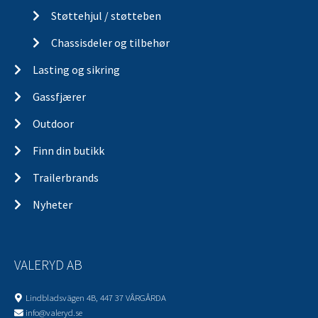
Støttehjul / støtteben
Chassisdeler og tilbehør
Lasting og sikring
Gassfjærer
Outdoor
Finn din butikk
Trailerbrands
Nyheter
VALERYD AB
Lindbladsvägen 4B, 447 37 VÅRGÅRDA
info@valeryd.se