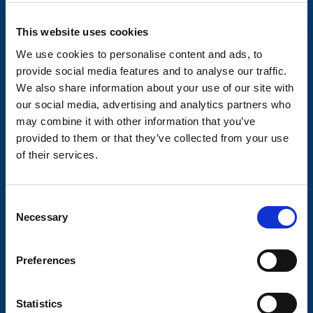
Kontakt
Om Valeryd
This website uses cookies
Visjon
We use cookies to personalise content and ads, to
provide social media features and to analyse our traffic.
Historia
We also share information about your use of our site with
our social media, advertising and analytics partners who
Om cookies
may combine it with other information that you’ve
Kjopsvilkar
provided to them or that they’ve collected from your use
of their services.
Retur og reklamasjon
C
Aksel og hjulbrems
Necessary
o
n
Søk via bilde
s
Preferences
Finn din aksel
e
n
Akselpakker
t
Statistics