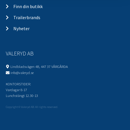
Finn din butikk
Trailerbrands
Nyheter
VALERYD AB
Lindbladsvägen 4B, 447 37 VÅRGÅRDA
info@valeryd.se
KONTORSTIDER:
Vardagar 8-17
Lunchstängt 12.30-13
Copyright © Valeryd AB. All rights reserved.