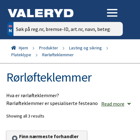
Søk
etter:
Hjem
Produkter
Lasting og sikring
Plateklype
Rørløfteklemmer
Rørløfteklemmer
Hva er rørløfteklemmer?
Rørløfteklemmer er spesialiserte festeanordninger som
Read more
brukes for å montere og sikre rør på tilhengere. Disse
Showing all 3 results
klemmene er utviklet for å holde rør på plass under
transport og hindre at de beveger seg eller skades under
kjøring. Rørløfteklemmer fra VALERYD er produsert i
Finn nærmeste forhandler