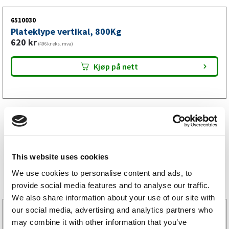
6510030
Plateklype vertikal, 800Kg
620
kr
(496kr eks. mva)
Kjøp på nett
This website uses cookies
Bestselgere
We use cookies to personalise content and ads, to
provide social media features and to analyse our traffic.
We also share information about your use of our site with
our social media, advertising and analytics partners who
3160052
may combine it with other information that you’ve
LGF skilt Selvklebende