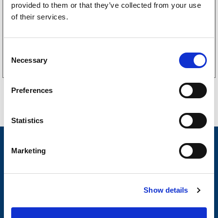
256
kr
provided to them or that they’ve collected from your use
(205kr eks. mva)
of their services.
Kjøp på nett
C
Necessary
o
n
s
Preferences
e
n
t
Statistics
S
e
Nyheter
Marketing
l
Tilhengermerke
e
c
Tilhengerservice
Show details
t
Produkter
i
o