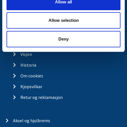
Spørsmål og svar
Allow all
n
Butikkonsept
Allow selection
Kontakt
Kontakt
Deny
Om Valeryd
Visjon
Historia
Om cookies
Kjopsvilkar
Retur og reklamasjon
Aksel og hjulbrems