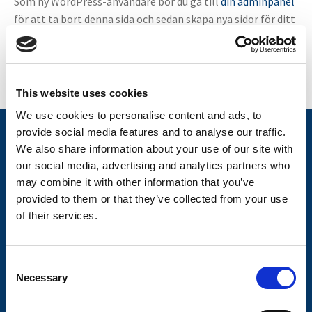
Som ny WordPress-användare bör du gå till
din adminpanel
för att ta bort denna sida och sedan skapa nya sidor för ditt
innehåll. Ha det så kul!
This website uses cookies
We use cookies to personalise content and ads, to
provide social media features and to analyse our traffic.
Nyheter
We also share information about your use of our site with
Tilhengermerke
our social media, advertising and analytics partners who
may combine it with other information that you’ve
Tilhengerservice
provided to them or that they’ve collected from your use
Produkter
of their services.
Spørsmål og svar
C
Butikkonsept
Necessary
o
Kontakt
n