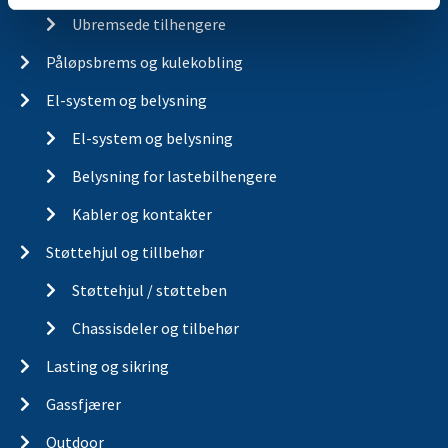
Ubremsede tilhengere
Påløpsbrems og kulekobling
El-system og belysning
El-system og belysning
Belysning for lastebilhengere
Kabler og kontakter
Støttehjul og tillbehør
Støttehjul / støtteben
Chassisdeler og tilbehør
Lasting og sikring
Gassfjærer
Outdoor