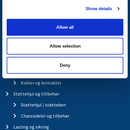
c
Finn din aksel
Show details
t
i
Akselpakker
o
Allow all
Ubremsede tilhengere
n
Påløpsbrems og kulekobling
Allow selection
El-system og belysning
El-system og belysning
Deny
Belysning for lastebilhengere
Kabler og kontakter
Støttehjul og tillbehør
Støttehjul / støtteben
Chassisdeler og tilbehør
Lasting og sikring