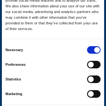
provide social media features and to analyse our traffic.
Butikkonsept
We also share information about your use of our site with
Kontakt
our social media, advertising and analytics partners who
may combine it with other information that you’ve
Kontakt
provided to them or that they’ve collected from your use
Om Valeryd
of their services.
Visjon
C
Historia
Necessary
o
Om cookies
n
s
Kjopsvilkar
Preferences
e
Retur og reklamasjon
n
t
Statistics
S
e
Aksel og hjulbrems
Marketing
l
Søk via bilde
e