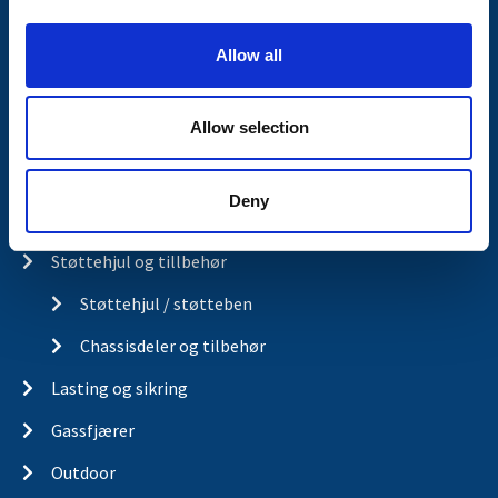
Ubremsede tilhengere
i
o
Påløpsbrems og kulekobling
Allow all
n
El-system og belysning
Allow selection
El-system og belysning
Belysning for lastebilhengere
Deny
Kabler og kontakter
Støttehjul og tillbehør
Støttehjul / støtteben
Chassisdeler og tilbehør
Lasting og sikring
Gassfjærer
Outdoor