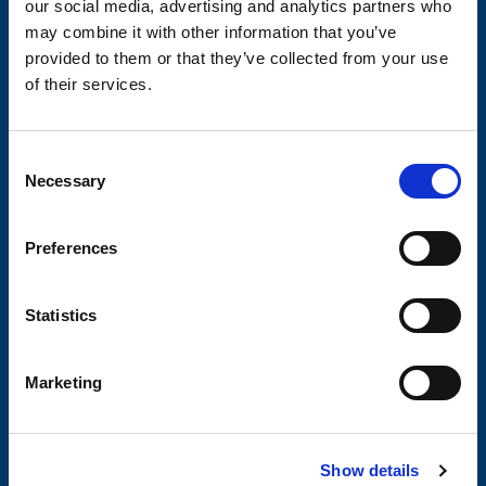
our social media, advertising and analytics partners who
may combine it with other information that you’ve
Om Valeryd
provided to them or that they’ve collected from your use
Visjon
of their services.
Historia
Om cookies
C
Necessary
o
Kjopsvilkar
n
s
Retur og reklamasjon
Preferences
e
n
t
Statistics
Aksel og hjulbrems
S
e
Søk via bilde
Marketing
l
Finn din aksel
e
c
Akselpakker
Show details
t