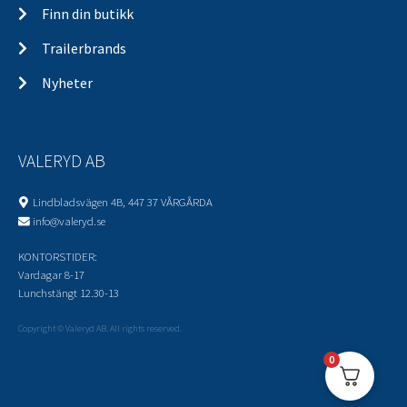
Finn din butikk
Trailerbrands
Nyheter
VALERYD AB
Lindbladsvägen 4B, 447 37 VÅRGÅRDA
info@valeryd.se
KONTORSTIDER:
Vardagar 8-17
Lunchstängt 12.30-13
Copyright © Valeryd AB. All rights reserved.
0