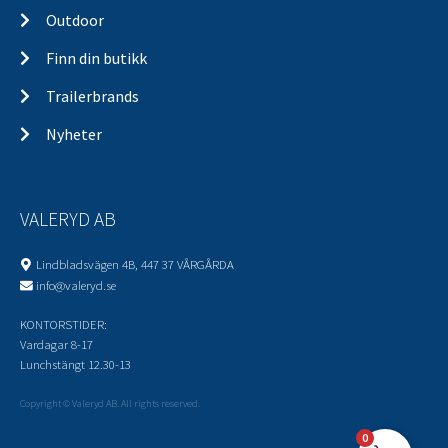
Outdoor
Finn din butikk
Trailerbrands
Nyheter
VALERYD AB
Lindbladsvägen 4B, 447 37 VÅRGÅRDA
info@valeryd.se
KONTORSTIDER:
Vardagar 8-17
Lunchstängt 12.30-13
Copyright © Valeryd AB. All rights reserved.
0