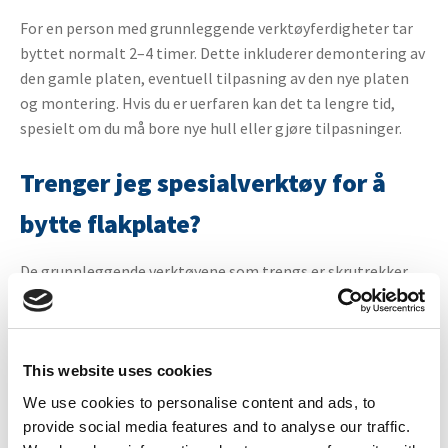
For en person med grunnleggende verktøyferdigheter tar
byttet normalt 2–4 timer. Dette inkluderer demontering av
den gamle platen, eventuell tilpasning av den nye platen
og montering. Hvis du er uerfaren kan det ta lengre tid,
spesielt om du må bore nye hull eller gjøre tilpasninger.
Trenger jeg spesialverktøy for å
bytte flakplate?
De grunnleggende verktøyene som trengs er skrutrekker
eller drill, målebånd, penn og eventuelt stikksag for
tilpasninger. En brekkstang gjør demontering av den
gamle platen lettere. Vi har monteringssett med riktige
skruer og tilbehør som forenkler arbeidet betydelig.
This website uses cookies
We use cookies to personalise content and ads, to
Kan jeg bytte bare deler av
provide social media features and to analyse our traffic.