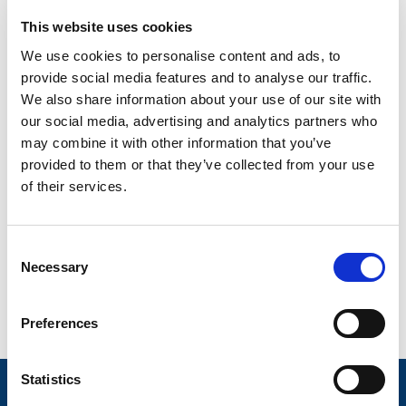
This website uses cookies
We use cookies to personalise content and ads, to
VALERYDs Aksel og hjulbrems
provide social media features and to analyse our traffic.
We also share information about your use of our site with
Informasjon om bremsesko
our social media, advertising and analytics partners who
may combine it with other information that you’ve
Monteringsfilm for brems Al-KO
provided to them or that they’ve collected from your use
of their services.
Monteringsfilm for brems KNOTT
Hvilken vei sitter bremseskoene?
C
Necessary
o
n
s
Preferences
e
n
t
Statistics
Nyheter
S