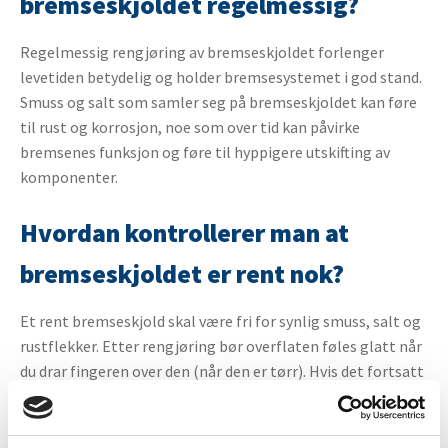
bremseskjoldet regelmessig?
Regelmessig rengjøring av bremseskjoldet forlenger
levetiden betydelig og holder bremsesystemet i god stand.
Smuss og salt som samler seg på bremseskjoldet kan føre
til rust og korrosjon, noe som over tid kan påvirke
bremsenes funksjon og føre til hyppigere utskifting av
komponenter.
Hvordan kontrollerer man at
bremseskjoldet er rent nok?
Et rent bremseskjold skal være fri for synlig smuss, salt og
rustflekker. Etter rengjøring bør overflaten føles glatt når
du drar fingeren over den (når den er tørr). Hvis det fortsatt
finnes belegg eller ujevnheter, bør du rengjøre det
ytterligere før du påfører rustbeskyttelse.