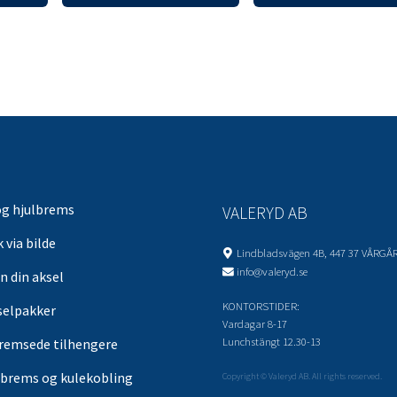
og hjulbrems
VALERYD AB
 via bilde
Lindbladsvägen 4B, 447 37 VÅRGÅ
info@valeryd.se
n din aksel
KONTORSTIDER:
selpakker
Vardagar 8-17
Lunchstängt 12.30-13
remsede tilhengere
brems og kulekobling
Copyright © Valeryd AB. All rights reserved.