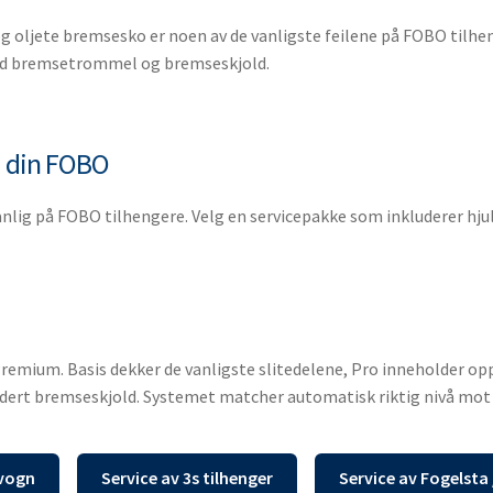
ljete bremsesko er noen av de vanligste feilene på FOBO tilheng
 med bremsetrommel og bremseskjold.
på din FOBO
vanlig på FOBO tilhengere. Velg en servicepakke som inkluderer hjull
 og Premium. Basis dekker de vanligste slitedelene, Pro inneholde
ert bremseskjold. Systemet matcher automatisk riktig nivå mot
gvogn
Service av 3s tilhenger
Service av Fogelsta 