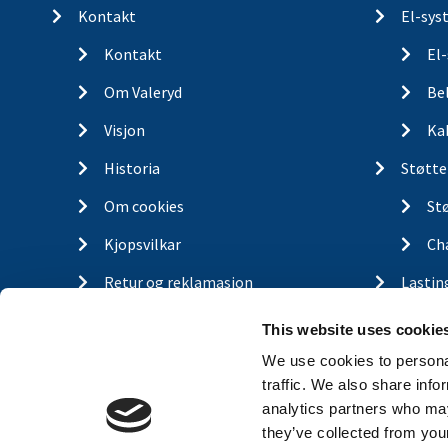
Kontakt
El-sys
Kontakt
El
Om Valeryd
Be
Visjon
Ka
Historia
Støtte
Om cookies
St
Kjopsvilkar
Ch
Retur og reklamasjon
Lastin
Gassfj
This website uses cookie
Outdo
We use cookies to personal
traffic. We also share info
Finn d
analytics partners who may
Traile
they’ve collected from your