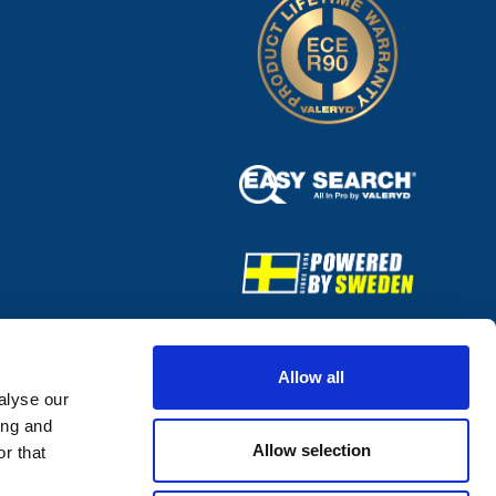
Allow all
alyse our
ing and
Allow selection
r that