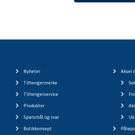
Nyheter
Aksel 
Tilhengermerke
Søk
Tilhengerservice
Fin
Produkter
Ak
Spørsmål og svar
Ub
Butikkonsept
Påløps