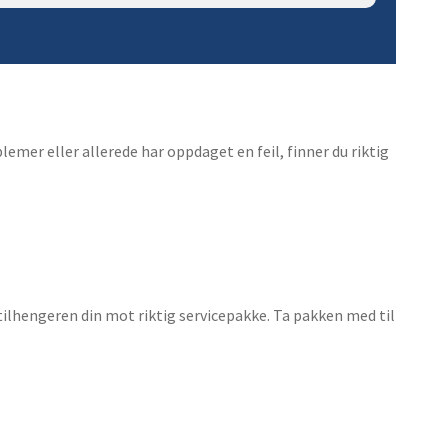
9. Kabler og kontakter for
lastebilhengere
10. Innebelysning
11. Lyspære 24V
lemer eller allerede har oppdaget en feil, finner du riktig
ilhengeren din mot riktig servicepakke. Ta pakken med til