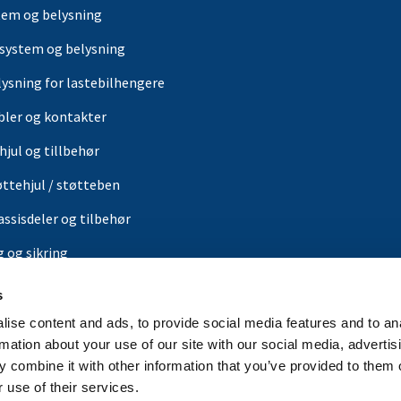
tem og belysning
-system og belysning
lysning for lastebilhengere
bler og kontakter
hjul og tillbehør
øttehjul / støtteben
assisdeler og tilbehør
g og sikring
ærer
s
or
ise content and ads, to provide social media features and to an
rmation about your use of our site with our social media, advertis
in butikk
 combine it with other information that you’ve provided to them o
rbrands
 use of their services.