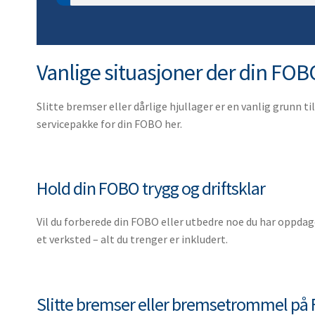
10. Navtet
10. Utjevni
10. Skiltlys
10. Vinsj
11. Akselta
11. Bremse
11. Bredde
12. Laster
Vanlige situasjoner der din FOB
12. Justeri
12. Strekkfi
12. Backlys
13. Kroker,
13. Nokkdel
13. Fjærma
13. Lyktegl
Slitte bremser eller dårlige hjullager er en vanlig grunn t
14. Bremse
14. Påløps
14. Skilt re
servicepakke for din FOBO her.
15. Fjærset
15. Parker
15. Refleks
16. Ekspan
16. Gummi
16. Belysni
17. Bremse
17. Kulekob
17. Lyktebr
Hold din FOBO trygg og driftsklar
18. Hjulmut
18. Katastr
18. Lyspære
Vil du forberede din FOBO eller utbedre noe du har oppda
19. Hjulbol
19. Innebel
et verksted – alt du trenger er inkludert.
20. Bremset
20. Varselly
21. Ubrems
21. Arbeids
22. Tåkelys
Slitte bremser eller bremsetrommel på