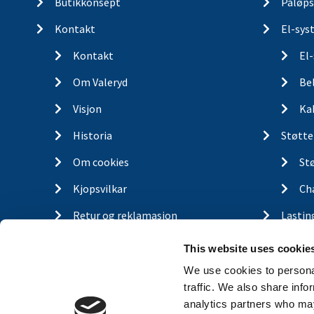
Butikkonsept
Påløps
Kontakt
El-sys
Kontakt
El
Om Valeryd
Be
Visjon
Ka
Historia
Støtte
Om cookies
St
Kjopsvilkar
Ch
Retur og reklamasjon
Lastin
Gassfj
This website uses cookie
Outdo
We use cookies to personal
traffic. We also share info
Finn d
analytics partners who may