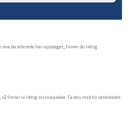
9. Kabler og kontakter for
lastebilhengere
10. Innebelysning
11. Lyspære 24V
e noe du allerede har oppdaget, finner du riktig
å finner vi riktig servicepakke. Ta den med til verkstedet