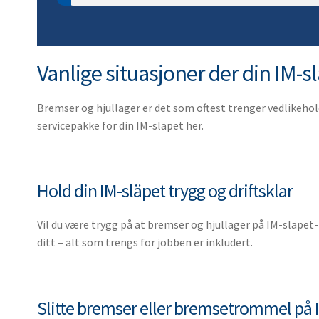
10. Navtet
10. Utjevni
10. Skiltlys
10. Vinsj
11. Akselta
11. Bremse
11. Bredde
12. Laster
Vanlige situasjoner der din IM-s
12. Justeri
12. Strekkfi
12. Backlys
13. Kroker,
13. Nokkdel
13. Fjærma
13. Lyktegl
Bremser og hjullager er det som oftest trenger vedlikehold 
14. Bremse
14. Påløps
14. Skilt re
servicepakke for din IM-släpet her.
15. Fjærset
15. Parker
15. Refleks
16. Ekspan
16. Gummi
16. Belysni
17. Bremse
17. Kulekob
17. Lyktebr
Hold din IM-släpet trygg og driftsklar
18. Hjulmut
18. Katastr
18. Lyspære
Vil du være trygg på at bremser og hjullager på IM-släpet-
19. Hjulbol
19. Innebel
ditt – alt som trengs for jobben er inkludert.
20. Bremset
20. Varselly
21. Ubrems
21. Arbeids
22. Tåkelys
Slitte bremser eller bremsetrommel på 