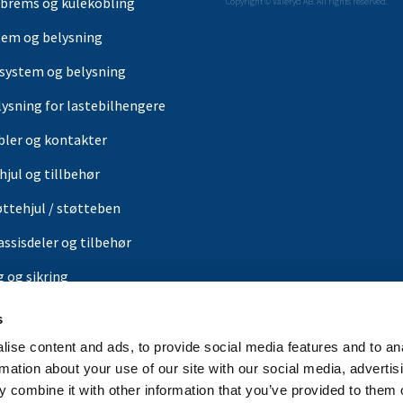
brems og kulekobling
Copyright © Valeryd AB. All rights reserved.
tem og belysning
-system og belysning
lysning for lastebilhengere
bler og kontakter
hjul og tillbehør
øttehjul / støtteben
assisdeler og tilbehør
g og sikring
ærer
s
or
ise content and ads, to provide social media features and to an
rmation about your use of our site with our social media, advertis
in butikk
 combine it with other information that you’ve provided to them o