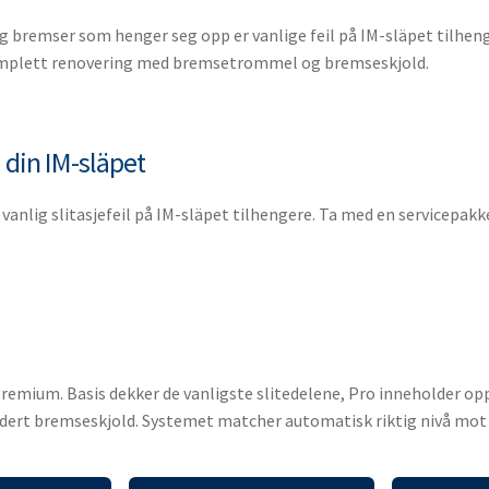
 bremser som henger seg opp er vanlige feil på IM-släpet tilhenge
komplett renovering med bremsetrommel og bremseskjold.
å din IM-släpet
n vanlig slitasjefeil på IM-släpet tilhengere. Ta med en servicepakk
 og Premium. Basis dekker de vanligste slitedelene, Pro inneholde
ert bremseskjold. Systemet matcher automatisk riktig nivå mot