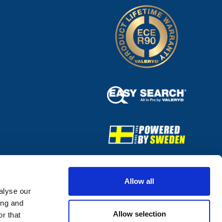
Allow all
alyse our
ing and
Allow selection
r that