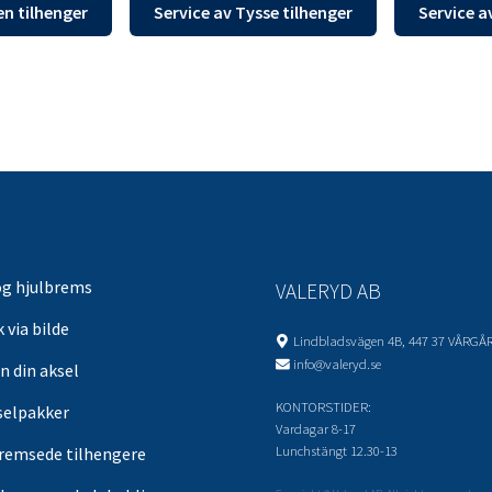
en tilhenger
Service av Tysse tilhenger
Service a
og hjulbrems
VALERYD AB
 via bilde
Lindbladsvägen 4B, 447 37 VÅRGÅ
info@valeryd.se
n din aksel
KONTORSTIDER:
selpakker
Vardagar 8-17
Lunchstängt 12.30-13
remsede tilhengere