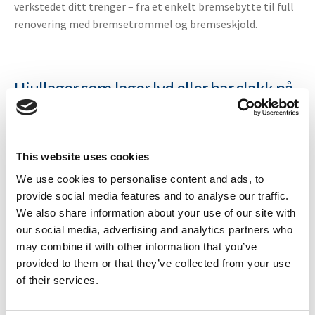
verkstedet ditt trenger – fra et enkelt bremsebytte til full
renovering med bremsetrommel og bremseskjold.
Hjullager som lager lyd eller har slakk på
din Luholvagnen
Mislyder, vibrasjoner eller unormal slakk i hjullageret er
This website uses cookies
vanlig på Luholvagnen tilhengere. Velg en servicepakke
We use cookies to personalise content and ads, to
som inkluderer hjullager – verkstedet får alt de trenger for
provide social media features and to analyse our traffic.
å utbedre feilen.
We also share information about your use of our site with
our social media, advertising and analytics partners who
may combine it with other information that you’ve
provided to them or that they’ve collected from your use
Fire nivåer – velg etter behov
of their services.
Våre servicepakker finnes i fire nivåer: Basis, Pro, Plus og