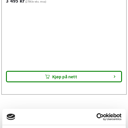
3 495
kr
(2796kr eks. mva)
Kjøp på nett