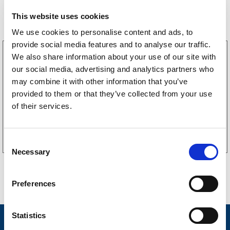
Bestselgere
This website uses cookies
We use cookies to personalise content and ads, to
provide social media features and to analyse our traffic.
3160052
We also share information about your use of our site with
LGF skilt Selvklebende
our social media, advertising and analytics partners who
256
kr
(205kr eks. mva)
may combine it with other information that you’ve
provided to them or that they’ve collected from your use
of their services.
Kjøp på nett
C
Necessary
o
n
s
Preferences
e
n
t
Statistics
Nyheter
S