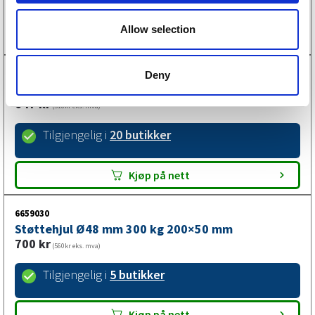
553
kr
(442kr eks. mva)
Allow selection
Kjøp på nett
6658002
Deny
Støttehjul Ø48 mm 136 kg 260×85 mm
647
kr
(518kr eks. mva)
Tilgjengelig i
20 butikker
Kjøp på nett
6659030
Støttehjul Ø48 mm 300 kg 200×50 mm
700
kr
(560kr eks. mva)
Tilgjengelig i
5 butikker
Kjøp på nett