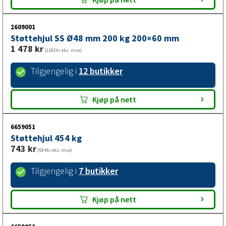
2609001
Støttehjul SS Ø48 mm 200 kg 200×60 mm
1 478
kr
(1182kr eks. mva)
Tilgjengelig i
12 butikker
Kjøp på nett
6659051
Støttehjul 454 kg
743
kr
(594kr eks. mva)
Tilgjengelig i
7 butikker
Kjøp på nett