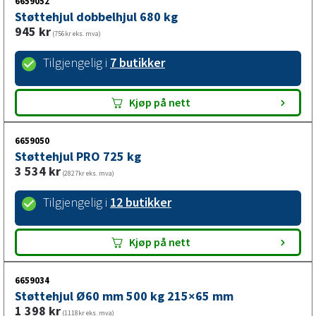
6659052
Støttehjul dobbelhjul 680 kg
945
kr
(756kr eks. mva)
Tilgjengelig i
7 butikker
Kjøp på nett
6659050
Støttehjul PRO 725 kg
3 534
kr
(2827kr eks. mva)
Tilgjengelig i
12 butikker
Kjøp på nett
6659034
Støttehjul Ø60 mm 500 kg 215×65 mm
1 398
kr
(1118kr eks. mva)