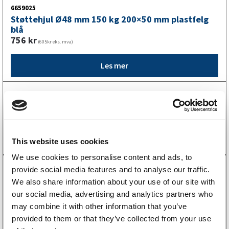
6659025
Støttehjul Ø48 mm 150 kg 200×50 mm plastfelg
blå
756
kr
(605kr eks. mva)
Les mer
6659005
Støttehjul Ø48 mm 150 kg 200×50 mm plastfelg
756
kr
(605kr eks. mva)
Kjøp på nett
This website uses cookies
We use cookies to personalise content and ads, to
6659045
provide social media features and to analyse our traffic.
Støttehjul Ø48 mm 150 kg 220×70 mm plastfelg
We also share information about your use of our site with
svart
our social media, advertising and analytics partners who
756
kr
(605kr eks. mva)
may combine it with other information that you’ve
provided to them or that they’ve collected from your use
Kjøp på nett