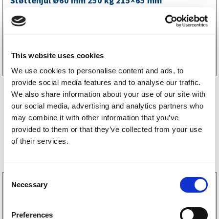
Støttehjul Ø60 mm 250 kg 215×65 mm
1 258
kr
(1006kr eks. mva)
Kjøp på nett
This website uses cookies
We use cookies to personalise content and ads, to
provide social media features and to analyse our traffic.
We also share information about your use of our site with
our social media, advertising and analytics partners who
may combine it with other information that you’ve
provided to them or that they’ve collected from your use
of their services.
Bestselgere
C
Necessary
3160052
o
LGF skilt Selvklebende
n
256
kr
(205kr eks. mva)
s
Preferences