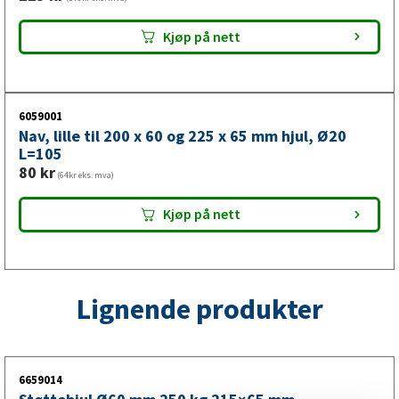
Kjøp på nett
6059001
Nav, lille til 200 x 60 og 225 x 65 mm hjul, Ø20
L=105
80
kr
(64kr eks. mva)
Kjøp på nett
Lignende produkter
6659014