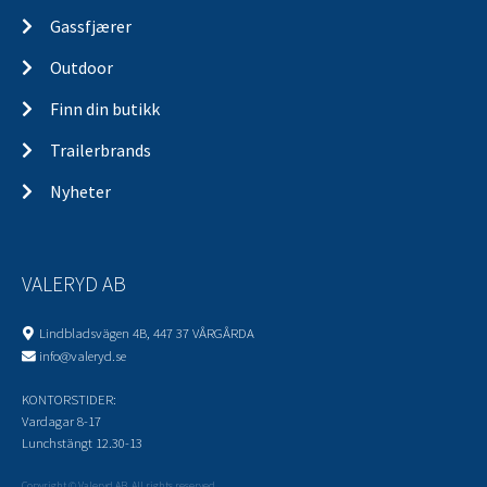
Gassfjærer
Outdoor
Finn din butikk
Trailerbrands
Nyheter
VALERYD AB
Lindbladsvägen 4B, 447 37 VÅRGÅRDA
info@valeryd.se
KONTORSTIDER:
Vardagar 8-17
Lunchstängt 12.30-13
Copyright © Valeryd AB. All rights reserved.