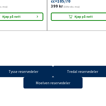
cc=105/70
399
kr
ks. mva)
(319kr eks. mva)
gelig i
40 butikker
Tilgjengelig i
14 butikker
Kjøp på nett
Kjøp på nett
Tysse reservedeler
Tredal reservedeler
Moelven reservedeler