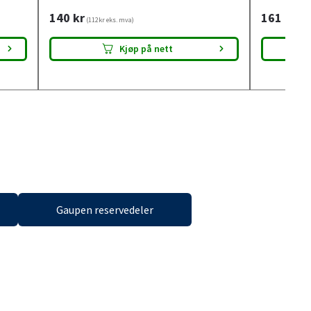
140
kr
161
kr
(112kr eks. mva)
(129
Tilgjengelig i
33 butikker
Tilg
Kjøp på nett
Gaupen reservedeler