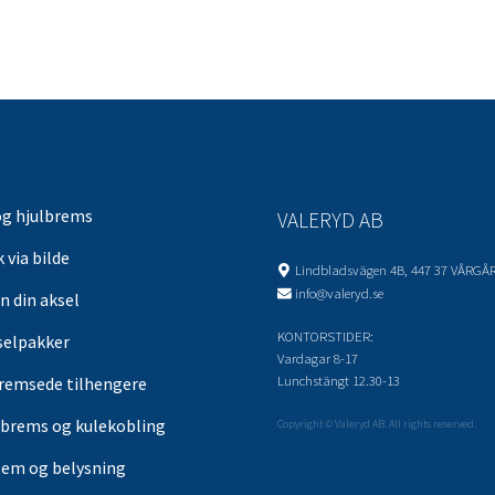
og hjulbrems
VALERYD AB
 via bilde
Lindbladsvägen 4B, 447 37 VÅRGÅ
info@valeryd.se
n din aksel
KONTORSTIDER:
selpakker
Vardagar 8-17
Lunchstängt 12.30-13
remsede tilhengere
brems og kulekobling
Copyright © Valeryd AB. All rights reserved.
tem og belysning