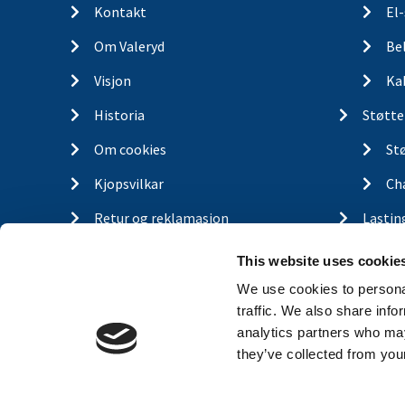
Kontakt
El
Om Valeryd
Be
Visjon
Ka
Historia
Støtte
Om cookies
St
Kjopsvilkar
Ch
Retur og reklamasjon
Lastin
This website uses cookie
Gassfj
We use cookies to personal
Outdo
traffic. We also share info
analytics partners who may
Finn d
they’ve collected from your
Traile