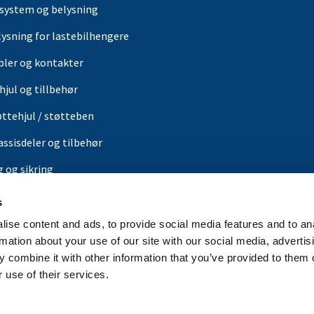
-system og belysning
lysning for lastebilhengere
bler og kontakter
hjul og tillbehør
øttehjul / støtteben
assisdeler og tilbehør
g og sikring
s
ærer
ise content and ads, to provide social media features and to an
or
rmation about your use of our site with our social media, advertis
 combine it with other information that you’ve provided to them o
in butikk
 use of their services.
rbrands