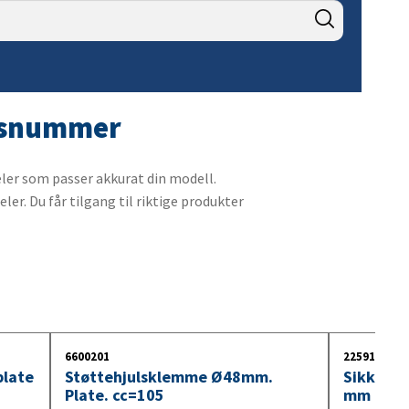
9. Kabler og kontakter for
lastebilhengere
10. Innebelysning
11. Lyspære 24V
ngsnummer
ler som passer akkurat din modell.
ler. Du får tilgang til riktige produkter
6600201
2259100
late
Støttehjulsklemme Ø48mm.
Sikkerhe
Plate. cc=105
mm med 