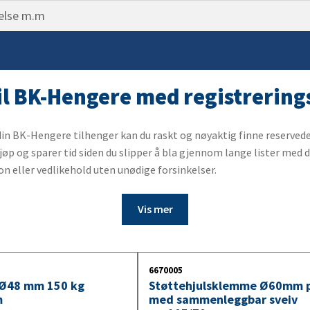
Belysning for lastebilhengere
ning
ngsåk
10. Vinsj
pp
stang
markering
ampe
11. Båthenger tilbehør
ngsdeler
sk
 & Tåkelys
 reimer og haker
er
gasin
ass
til BK-Hengere med registreri
sko
brems
fleks varselstrekant
t
ingsbremsspak
din BK-Hengere tilhenger kan du raskt og nøyaktig finne reservede
øp og sparer tid siden du slipper å bla gjennom lange lister med de
der
belg
ngssett
on eller vedlikehold uten unødige forsinkelser.
skjold
ling / kulehanske
ett
ter
ofwire
Vis mer
ter
ysning
 tilhengeraksel
s
et tilhengeraksel
belysning
6670005
 Ø48 mm 150 kg
Støttehjulsklemme Ø60mm p
m
med sammenleggbar sveiv