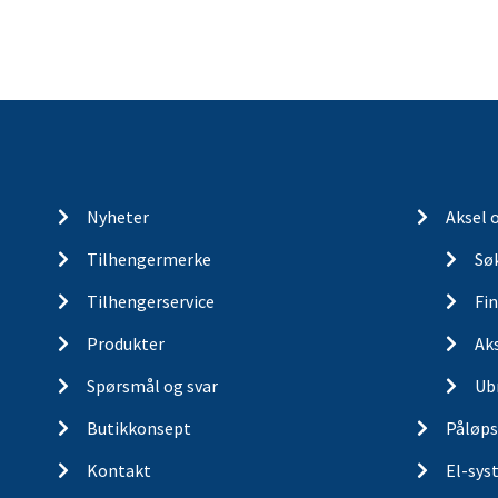
Nyheter
Aksel 
Tilhengermerke
Søk
Tilhengerservice
Fin
Produkter
Ak
Spørsmål og svar
Ub
Butikkonsept
Påløps
Kontakt
El-sys