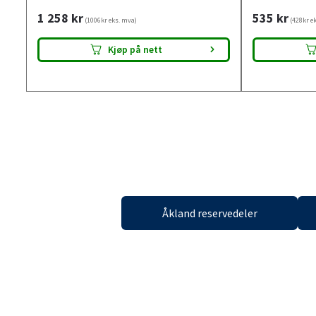
1 258
kr
535
kr
(1006kr eks. mva)
(428kr e
Tilgjengelig i
19 butikker
Tilgjen
Kjøp på nett
Åkland reservedeler