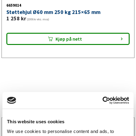
6659014
Støttehjul Ø60 mm 250 kg 215×65 mm
1 258
kr
(1006kr eks. mva)
Kjøp på nett
Bestselgere
This website uses cookies
3160052
We use cookies to personalise content and ads, to
LGF skilt Selvklebende