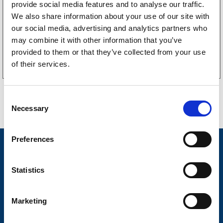
256
kr
provide social media features and to analyse our traffic.
(205kr eks. mva)
We also share information about your use of our site with
our social media, advertising and analytics partners who
may combine it with other information that you’ve
Kjøp på nett
provided to them or that they’ve collected from your use
of their services.
C
Necessary
o
n
s
Preferences
e
Nyheter
n
Tilhengermerke
t
Statistics
S
Tilhengerservice
e
Marketing
Produkter
l
e
Spørsmål og svar