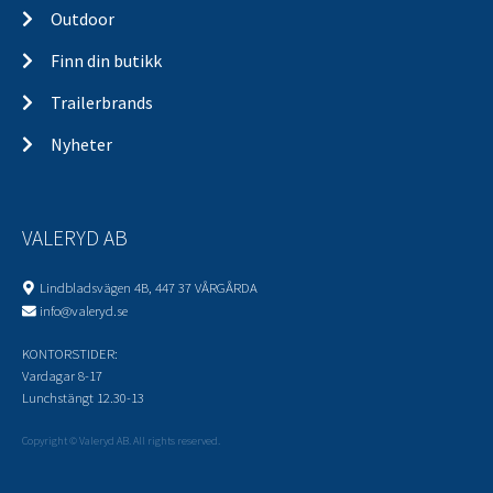
Outdoor
Finn din butikk
Trailerbrands
Nyheter
VALERYD AB
Lindbladsvägen 4B, 447 37 VÅRGÅRDA
info@valeryd.se
KONTORSTIDER:
Vardagar 8-17
Lunchstängt 12.30-13
Copyright © Valeryd AB. All rights reserved.