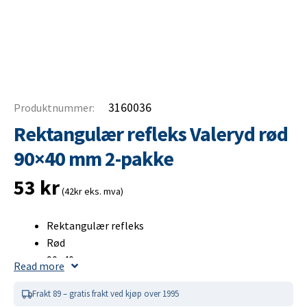
3160036
Produktnummer:
Rektangulær refleks Valeryd rød
90×40 mm 2-pakke
53
kr
(42kr eks. mva)
Rektangulær refleks
Rød
90×40 mm
Read more
Selvheftende
2-pakke
Frakt 89 – gratis frakt ved kjøp over 1995