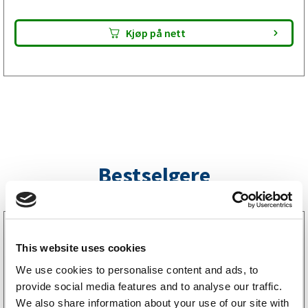
Kjøp på nett
Bestselgere
3160052
LGF skilt Selvklebende
This website uses cookies
256
kr
(205kr eks. mva)
We use cookies to personalise content and ads, to
provide social media features and to analyse our traffic.
We also share information about your use of our site with