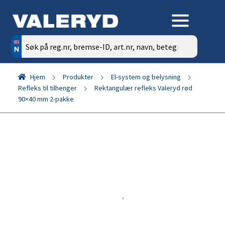
Søk
etter:
Hjem
Produkter
El-system og belysning
Refleks til tilhenger
Rektangulær refleks Valeryd rød
90×40 mm 2-pakke