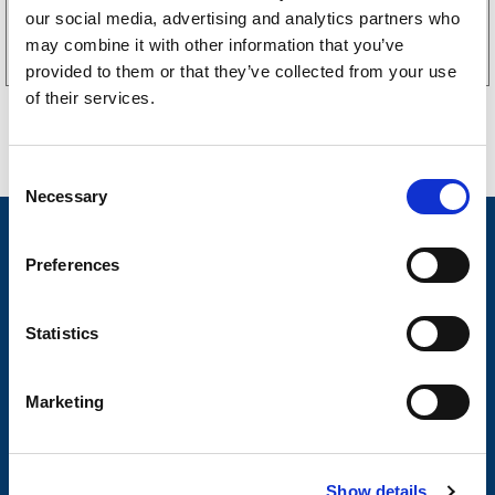
Kjøp på nett
our social media, advertising and analytics partners who
may combine it with other information that you’ve
provided to them or that they’ve collected from your use
of their services.
C
Necessary
o
n
Nyheter
s
Preferences
Tilhengermerke
e
n
Tilhengerservice
t
Statistics
S
Produkter
e
Marketing
Spørsmål og svar
l
e
Butikkonsept
c
Kontakt
Show details
t