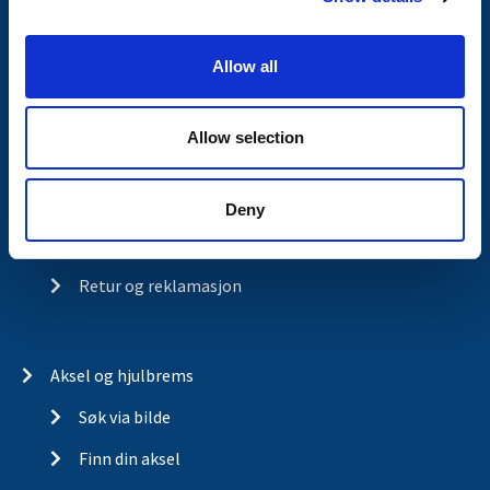
i
Kontakt
o
Allow all
n
Om Valeryd
Visjon
Allow selection
Historia
Om cookies
Deny
Kjopsvilkar
Retur og reklamasjon
Aksel og hjulbrems
Søk via bilde
Finn din aksel