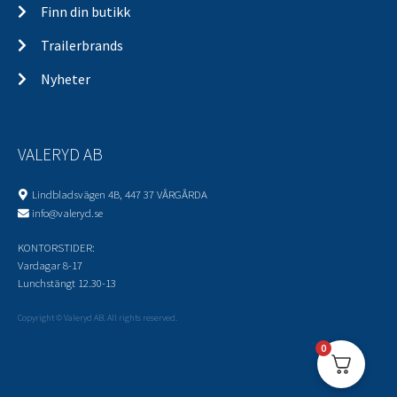
Finn din butikk
Trailerbrands
Nyheter
VALERYD AB
Lindbladsvägen 4B, 447 37 VÅRGÅRDA
info@valeryd.se
KONTORSTIDER:
Vardagar 8-17
Lunchstängt 12.30-13
Copyright © Valeryd AB. All rights reserved.
0