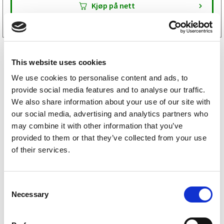
Tilgjengelig i
19 butikker
Kjøp på nett
This website uses cookies
We use cookies to personalise content and ads, to
provide social media features and to analyse our traffic.
We also share information about your use of our site with
our social media, advertising and analytics partners who
may combine it with other information that you’ve
Fogelsta reservedeler
provided to them or that they’ve collected from your use
of their services.
Respo reservedeler
Tiki reservedeler
C
Necessary
o
Sävsjösläpet reservedeler
n
s