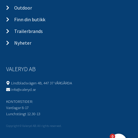
Gassfjærer
Outdoor
Finn din butikk
Trailerbrands
Nyheter
VALERYD AB
Lindbladsvägen 4B, 447 37 VÅRGÅRDA
info@valeryd.se
KONTORSTIDER:
Vardagar 8-17
Lunchstängt 12.30-13
Copyright © Valeryd AB. All rights reserved.
0