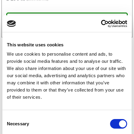
Tilgjengelig i
19 butikker
Kjøp på nett
This website uses cookies
We use cookies to personalise content and ads, to
provide social media features and to analyse our traffic.
We also share information about your use of our site with
our social media, advertising and analytics partners who
may combine it with other information that you’ve
provided to them or that they’ve collected from your use
Cabby campingvogn reservedeler
of their services.
Kabe campingvogn reservedeler
C
Polarvagnen campingvogn reservedeler
Necessary
o
n