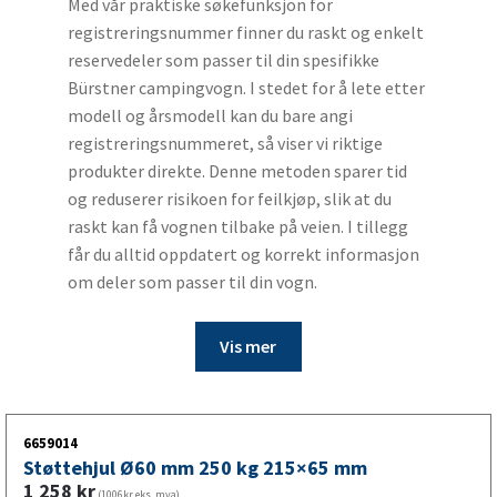
Med vår praktiske søkefunksjon for
registreringsnummer finner du raskt og enkelt
reservedeler som passer til din spesifikke
Bürstner campingvogn. I stedet for å lete etter
modell og årsmodell kan du bare angi
registreringsnummeret, så viser vi riktige
produkter direkte. Denne metoden sparer tid
og reduserer risikoen for feilkjøp, slik at du
raskt kan få vognen tilbake på veien. I tillegg
får du alltid oppdatert og korrekt informasjon
om deler som passer til din vogn.
Vis mer
6659014
Støttehjul Ø60 mm 250 kg 215×65 mm
1 258
kr
(1006kr eks. mva)