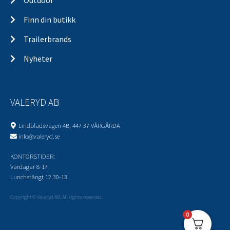
Outdoor
Finn din butikk
Trailerbrands
Nyheter
VALERYD AB
Lindbladsvägen 4B, 447 37 VÅRGÅRDA
info@valeryd.se
KONTORSTIDER:
Vardagar 8-17
Lunchstängt 12.30-13
Copyright © Valeryd AB. All rights reserved.
0