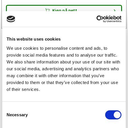
Tilgjengelig i
19 butikker
Kjøp på nett
This website uses cookies
We use cookies to personalise content and ads, to
provide social media features and to analyse our traffic.
We also share information about your use of our site with
our social media, advertising and analytics partners who
may combine it with other information that you’ve
provided to them or that they’ve collected from your use
Caravan campingvogn reservedeler
of their services.
Hobby campingvogn reservedeler
C
Knaus campingvogn reservedeler
Necessary
o
n
Adria campingvogn reservedeler