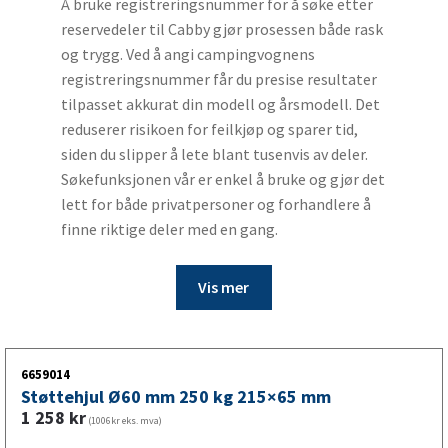
Å bruke registreringsnummer for å søke etter
reservedeler til Cabby gjør prosessen både rask
og trygg. Ved å angi campingvognens
registreringsnummer får du presise resultater
tilpasset akkurat din modell og årsmodell. Det
reduserer risikoen for feilkjøp og sparer tid,
siden du slipper å lete blant tusenvis av deler.
Søkefunksjonen vår er enkel å bruke og gjør det
lett for både privatpersoner og forhandlere å
finne riktige deler med en gang.
Vis mer
6659014
Støttehjul Ø60 mm 250 kg 215×65 mm
1 258
kr
(1006kr eks. mva)