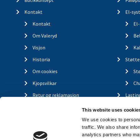
Butikkonsept
Påløps
Kontakt
El-sys
Kontakt
El
Om Valeryd
Be
Visjon
Ka
Historia
Støtte
Om cookies
St
Kjopsvilkar
Ch
Retur og reklamasjon
Lastin
This website uses cookie
Gassfj
We use cookies to personal
Outdo
traffic. We also share info
analytics partners who may
Finn d