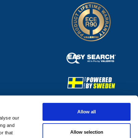
Allow all
alyse our
ing and
Allow selection
r that