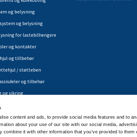
brems og kulekobling
Copyright © Valeryd AB. All rights reserved.
tem og belysning
-system og belysning
lysning for lastebilhengere
bler og kontakter
hjul og tillbehør
øttehjul / støtteben
assisdeler og tilbehør
g og sikring
s
ærer
ise content and ads, to provide social media features and to an
or
rmation about your use of our site with our social media, advertis
 combine it with other information that you’ve provided to them o
in butikk