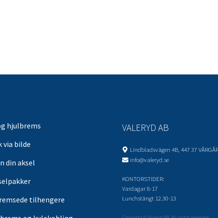
og hjulbrems
VALERYD AB
 via bilde
Lindbladsvägen 4B, 447 37 VÅRGÅ
info@valeryd.se
n din aksel
KONTORSTIDER:
selpakker
Vardagar 8-17
Lunchstängt 12.30-13
remsede tilhengere