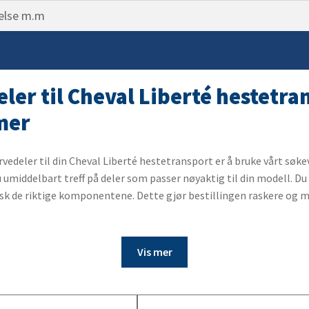
Belysning for lastebilhengere
ning
ngsåk
10. Vinsj
pp
stang
markering
ampe
11. Båthenger tilbehør
ngsdeler
sk
 & Tåkelys
 reimer og haker
er
gasin
ass
eler til Cheval Liberté hestetr
sko
brems
fleks varselstrekant
mer
t
ingsbremsspak
der
belg
ngssett
rvedeler til din Cheval Liberté hestetransport er å bruke vårt søk
 umiddelbart treff på deler som passer nøyaktig til din modell. D
skjold
ling / kulehanske
ett
k de riktige komponentene. Dette gjør bestillingen raskere og me
ter
ofwire
ter
ysning
 tilhengeraksel
s
Vis mer
et tilhengeraksel
belysning