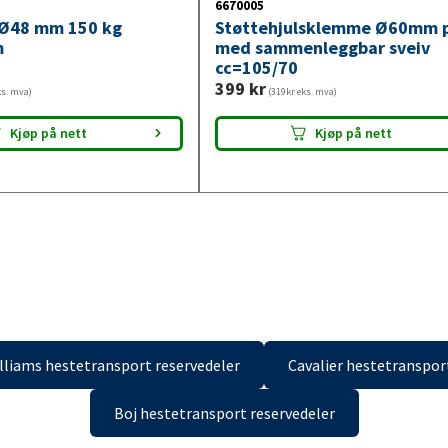
6670005
 Ø48 mm 150 kg
Støttehjulsklemme Ø60mm p
m
med sammenleggbar sveiv
cc=105/70
399
kr
ks. mva)
(319kr eks. mva)
gelig i
40 butikker
Tilgjengelig i
14 butikker
Kjøp på nett
Kjøp på nett
illiams hestetransport reservedeler
Cavalier hestetranspor
Boj hestetransport reservedeler