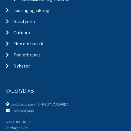
Chassisdeler og tilbehør
Lasting og sikring
Gassfjærer
Outdoor
Finn din butikk
Trailerbrands
Nyheter
VALERYD AB
Lindbladsvägen 4B, 447 37 VÅRGÅRDA
info@valeryd.se
KONTORSTIDER: