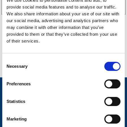
We use cookies to personalise content and ads, to
provide social media features and to analyse our traffic.
Kjøp på nett
We also share information about your use of our site with
our social media, advertising and analytics partners who
may combine it with other information that you’ve
provided to them or that they’ve collected from your use
of their services.
C
Necessary
o
n
s
Preferences
e
Nyheter
n
t
Statistics
Tilhengermerke
S
Tilhengerservice
e
Marketing
l
Produkter