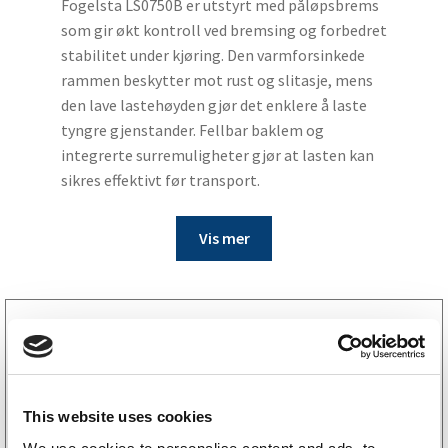
Fogelsta LS0750B er utstyrt med påløpsbrems
som gir økt kontroll ved bremsing og forbedret
stabilitet under kjøring. Den varmforsinkede
rammen beskytter mot rust og slitasje, mens
den lave lastehøyden gjør det enklere å laste
tyngre gjenstander. Fellbar baklem og
integrerte surremuligheter gjør at lasten kan
sikres effektivt før transport.
Vis mer
6659014
Støttehjul Ø60 mm 250 kg 215×65 mm
1 258
kr
(1006kr eks. mva)
This website uses cookies
Tilgjengelig i
19 butikker