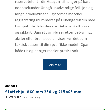
reservedeler til din Gaupen-tilhenger på bare
noen sekunder. Unngå unødvendige feilkjøp og
lange produktlister – systemet matcher
registreringsnummeret på tilhengeren din med
kompatible deler direkte. Det er enkelt, raskt
og sikkert. Uansett om du ser etter belysning,
aksler eller bremse­deler, vises kun det som
faktisk passer til din spesifikke modell. Spar
både tid og penger med et presist søk.
Vis mer
6659014
Støttehjul Ø60 mm 250 kg 215×65 mm
1 258
kr
(1006kr eks. mva)