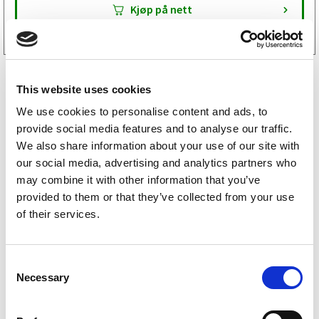
Tilgjengelig i
19 butikker
Kjøp på nett
This website uses cookies
We use cookies to personalise content and ads, to
provide social media features and to analyse our traffic.
We also share information about your use of our site with
our social media, advertising and analytics partners who
may combine it with other information that you’ve
Anssems reservedeler
provided to them or that they’ve collected from your use
of their services.
Tysse reservedeler
Tredal reservedeler
C
Necessary
o
Neptun reservedeler
n
s