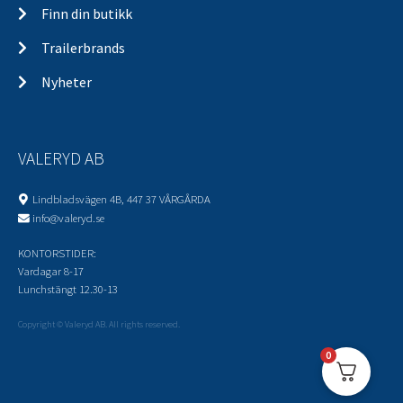
Finn din butikk
Trailerbrands
Nyheter
VALERYD AB
Lindbladsvägen 4B, 447 37 VÅRGÅRDA
info@valeryd.se
KONTORSTIDER:
Vardagar 8-17
Lunchstängt 12.30-13
Copyright © Valeryd AB. All rights reserved.
0