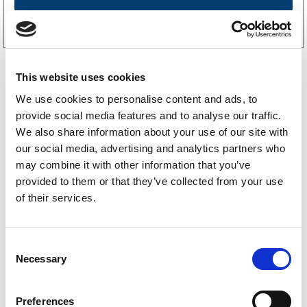
Kjøp på nett
This website uses cookies
We use cookies to personalise content and ads, to
provide social media features and to analyse our traffic.
We also share information about your use of our site with
our social media, advertising and analytics partners who
may combine it with other information that you’ve
Gaupen reservedeler
provided to them or that they’ve collected from your use
of their services.
Brenderup reservedeler
Tredal reservedeler
C
Necessary
o
Respo reservedeler
n
s
Tiki reservedeler
Preferences