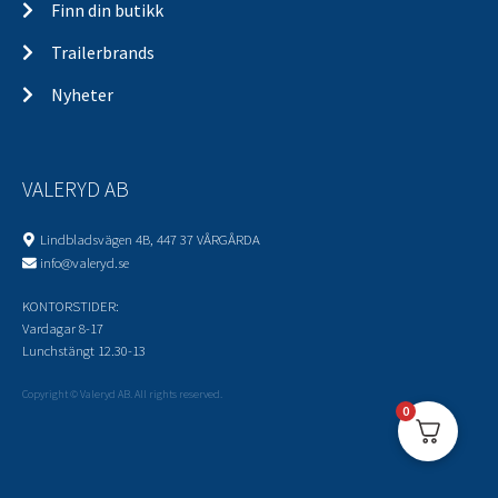
Finn din butikk
Trailerbrands
Nyheter
VALERYD AB
Lindbladsvägen 4B, 447 37 VÅRGÅRDA
info@valeryd.se
KONTORSTIDER:
Vardagar 8-17
Lunchstängt 12.30-13
Copyright © Valeryd AB. All rights reserved.
0