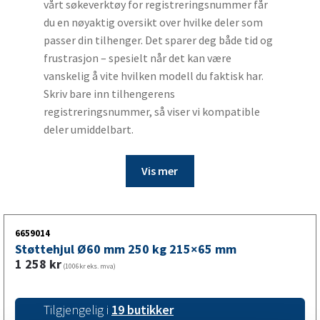
vårt søkeverktøy for registreringsnummer får
du en nøyaktig oversikt over hvilke deler som
passer din tilhenger. Det sparer deg både tid og
frustrasjon – spesielt når det kan være
vanskelig å vite hvilken modell du faktisk har.
Skriv bare inn tilhengerens
registreringsnummer, så viser vi kompatible
deler umiddelbart.
Vis mer
6659014
Støttehjul Ø60 mm 250 kg 215×65 mm
1 258
kr
(1006kr eks. mva)
Tilgjengelig i
19 butikker