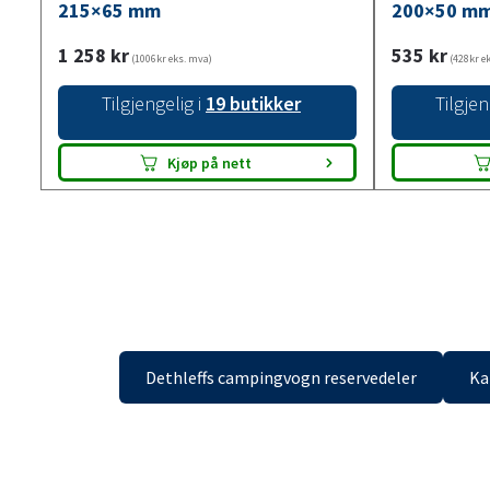
215×65 mm
200×50 m
1 258
kr
535
kr
(1006kr eks. mva)
(428kr e
Tilgjengelig i
19 butikker
Tilgjen
Kjøp på nett
Dethleffs campingvogn reservedeler
Ka