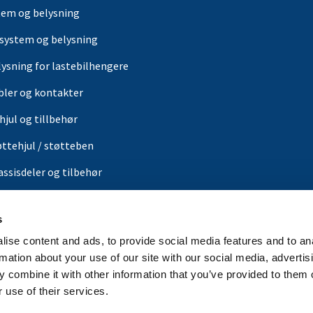
tem og belysning
-system og belysning
lysning for lastebilhengere
bler og kontakter
hjul og tillbehør
øttehjul / støtteben
assisdeler og tilbehør
g og sikring
s
ærer
ise content and ads, to provide social media features and to an
or
rmation about your use of our site with our social media, advertis
 combine it with other information that you’ve provided to them o
in butikk
 use of their services.
rbrands