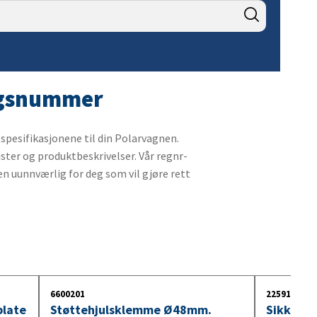
9. Kabler og kontakter for
lastebilhengere
10. Innebelysning
11. Lyspære 24V
ingsnummer
spesifikasjonene til din Polarvagnen.
ister og produktbeskrivelser. Vår regnr-
n uunnværlig for deg som vil gjøre rett
6600201
2259100
late
Støttehjulsklemme Ø48mm.
Sikkerhe