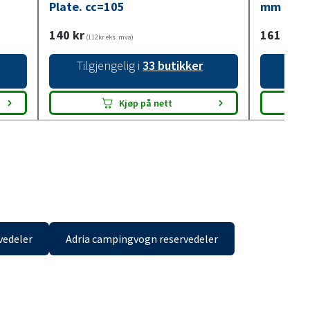
Plate. cc=105
mm med 
140
kr
161
kr
(112kr eks. mva)
(129
Tilgjengelig i
33 butikker
Tilg
Kjøp på nett
vedeler
Adria campingvogn reservedeler