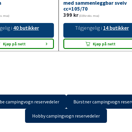
m
med sammenleggbar sveiv
cc=105/70
399
kr
ks. mva)
(319kr eks. mva)
gelig i
40 butikker
Tilgjengelig i
14 butikker
Kjøp på nett
Kjøp på nett
be campingvogn reservedeler
Bürstner campingvogn reser
Hobby campingvogn reservedeler