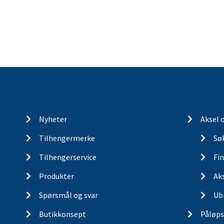
Nyheter
Aksel 
Tilhengermerke
Søk
Tilhengerservice
Fin
Produkter
Ak
Spørsmål og svar
Ub
Butikkonsept
Påløps