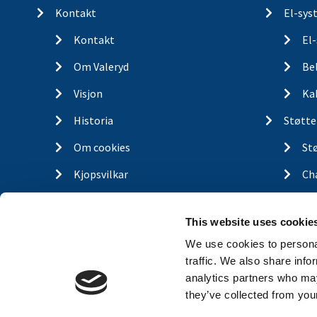
Kontakt
El-sys
Kontakt
El
Om Valeryd
Be
Visjon
Ka
Historia
Støtte
Om cookies
St
Kjopsvilkar
Ch
Retur og reklamasjon
Lastin
This website uses cookie
Gassfj
We use cookies to personal
Outdo
traffic. We also share info
analytics partners who may
Finn d
they’ve collected from your
Traile