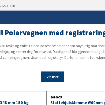
Belysning for lastebilhengere
ning
ngsåk
10. Vinsj
pp
stang
markering
ampe
11. Båthenger tilbehør
ngsdeler
sk
 & Tåkelys
 reimer og haker
er
gasin
ass
til Polarvagnen med registrer
sko
brems
fleks varselstrekant
t
ingsbremsspak
 du raskt og enkelt finne de reservedelene som nøyaktig matcher 
lkjøp og sparer deg for mye tid. Du slipper å bla gjennom lange l
der
belg
ngssett
 på campingvognens årsmodell og utstyr. Derfor er denne funksjone
skjold
ling / kulehanske
ett
ter
ofwire
ter
ysning
Vis mer
 tilhengeraksel
s
et tilhengeraksel
belysning
6670005
 Ø48 mm 150 kg
Støttehjulsklemme Ø60mm p