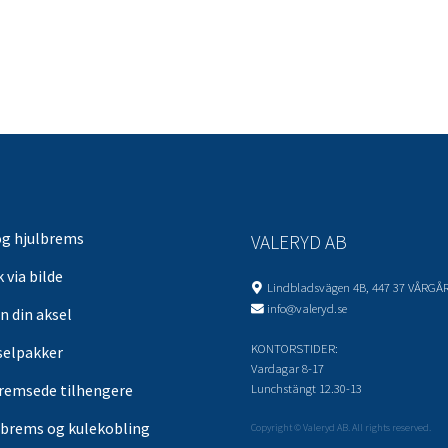
og hjulbrems
VALERYD AB
 via bilde
Lindbladsvägen 4B, 447 37 VÅRGÅ
info@valeryd.se
n din aksel
KONTORSTIDER:
selpakker
Vardagar 8-17
Lunchstängt 12.30-13
remsede tilhengere
brems og kulekobling
Copyright © Valeryd AB. All rights reserved.