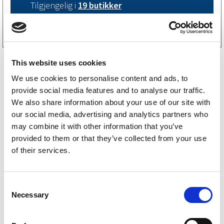
Tilgjengelig i
19 butikker
Kjøp på nett
This website uses cookies
We use cookies to personalise content and ads, to
provide social media features and to analyse our traffic.
We also share information about your use of our site with
our social media, advertising and analytics partners who
may combine it with other information that you’ve
Åkland reservedeler
provided to them or that they’ve collected from your use
of their services.
Sävsjösläpet reservedeler
Löövesläpet reservedeler
C
Necessary
o
BK-Hengere reservedeler
n
s