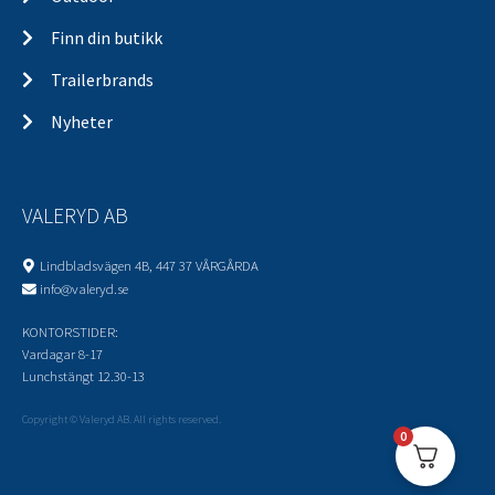
Finn din butikk
Trailerbrands
Nyheter
VALERYD AB
Lindbladsvägen 4B, 447 37 VÅRGÅRDA
info@valeryd.se
KONTORSTIDER:
Vardagar 8-17
Lunchstängt 12.30-13
Copyright © Valeryd AB. All rights reserved.
0