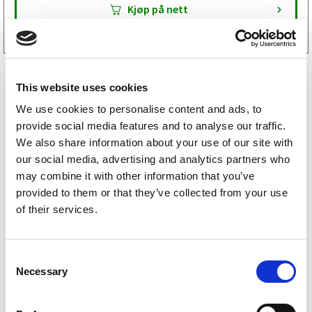
Kjøp på nett
This website uses cookies
We use cookies to personalise content and ads, to
provide social media features and to analyse our traffic.
We also share information about your use of our site with
our social media, advertising and analytics partners who
Humbaur reservedeler
may combine it with other information that you’ve
provided to them or that they’ve collected from your use
Variant reservedeler
of their services.
Tiki reservedeler
C
Necessary
Respo reservedeler
o
n
Majava reservedeler
s