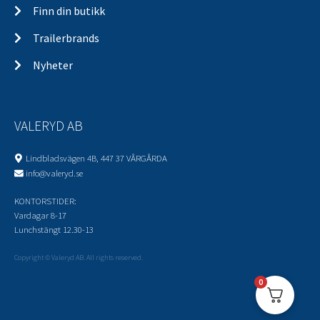
Finn din butikk
Trailerbrands
Nyheter
VALERYD AB
Lindbladsvägen 4B, 447 37 VÅRGÅRDA
info@valeryd.se
KONTORSTIDER:
Vardagar 8-17
Lunchstängt 12.30-13
Copyright © Valeryd AB. All rights reserved.
0