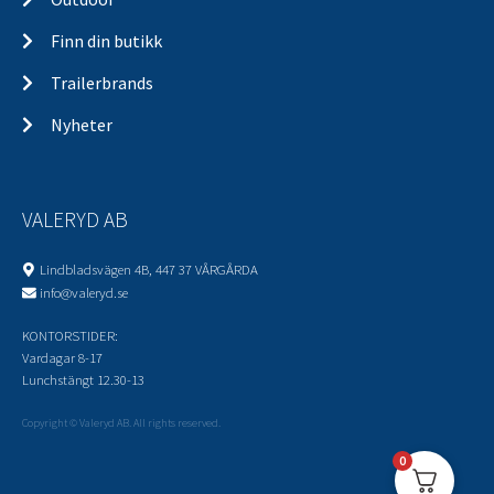
Finn din butikk
Trailerbrands
Nyheter
VALERYD AB
Lindbladsvägen 4B, 447 37 VÅRGÅRDA
info@valeryd.se
KONTORSTIDER:
Vardagar 8-17
Lunchstängt 12.30-13
Copyright © Valeryd AB. All rights reserved.
0