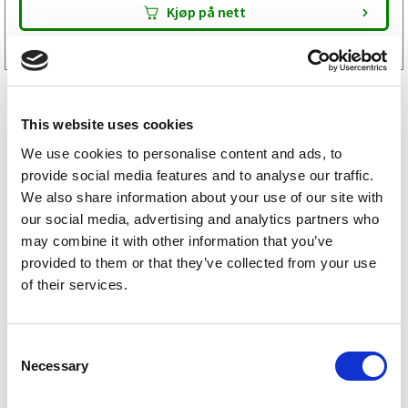
Kjøp på nett
This website uses cookies
We use cookies to personalise content and ads, to
provide social media features and to analyse our traffic.
We also share information about your use of our site with
our social media, advertising and analytics partners who
may combine it with other information that you’ve
Variant reservedeler
provided to them or that they’ve collected from your use
of their services.
Gisebo reservedeler
BK-Hengere reservedeler
C
Necessary
o
Hapert reservedeler
n