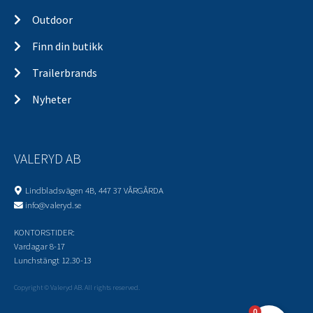
Outdoor
Finn din butikk
Trailerbrands
Nyheter
VALERYD AB
Lindbladsvägen 4B, 447 37 VÅRGÅRDA
info@valeryd.se
KONTORSTIDER:
Vardagar 8-17
Lunchstängt 12.30-13
Copyright © Valeryd AB. All rights reserved.
0