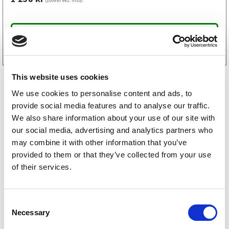
(1006kr eks. mva)
Kjøp på nett
This website uses cookies
We use cookies to personalise content and ads, to
provide social media features and to analyse our traffic.
We also share information about your use of our site with
our social media, advertising and analytics partners who
may combine it with other information that you’ve
ÅTM reservedeler
provided to them or that they’ve collected from your use
of their services.
Hapert reservedeler
Variant reservedeler
C
Necessary
o
Majava reservedeler
n