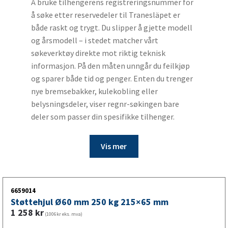
Å bruke tilhengerens registreringsnummer for
å søke etter reservedeler til Tranesläpet er
både raskt og trygt. Du slipper å gjette modell
og årsmodell – i stedet matcher vårt
søkeverktøy direkte mot riktig teknisk
informasjon. På den måten unngår du feilkjøp
og sparer både tid og penger. Enten du trenger
nye bremsebakker, kulekobling eller
belysningsdeler, viser regnr-søkingen bare
deler som passer din spesifikke tilhenger.
Vis mer
6659014
Støttehjul Ø60 mm 250 kg 215×65 mm
1 258
kr
(1006kr eks. mva)