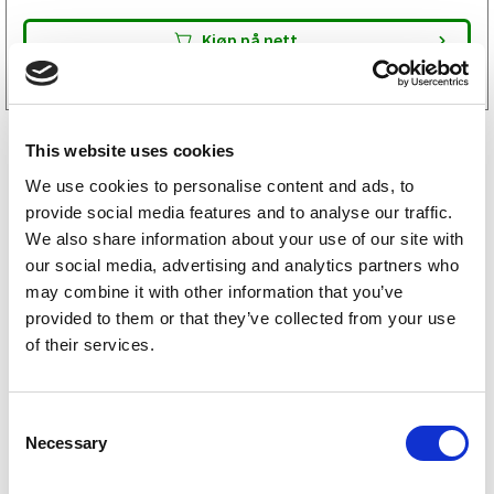
Kjøp på nett
This website uses cookies
We use cookies to personalise content and ads, to
provide social media features and to analyse our traffic.
We also share information about your use of our site with
our social media, advertising and analytics partners who
may combine it with other information that you’ve
Löövesläpet reservedeler
provided to them or that they’ve collected from your use
of their services.
Sävsjösläpet reservedeler
BK-Hengere reservedeler
C
Necessary
o
Gisebo reservedeler
n