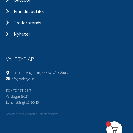
Finn din butikk
Trailerbrands
Nyheter
VALERYD AB
Lindbladsvägen 4B, 447 37 VÅRGÅRDA
info@valeryd.se
KONTORSTIDER:
Vardagar 8-17
Lunchstängt 12.30-13
Copyright © Valeryd AB. All rights reserved.
0