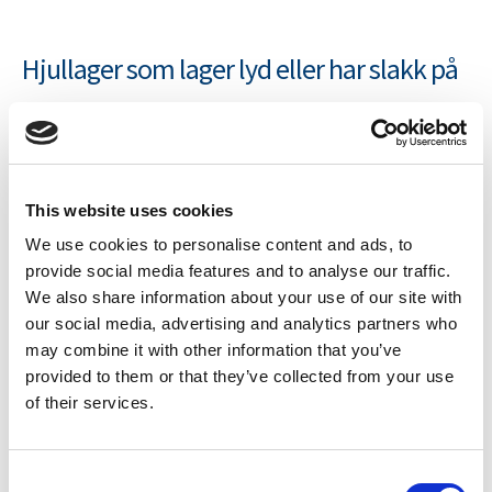
Hjullager som lager lyd eller har slakk på
din Gisebo
Hjullager med mislyder, slakk eller unormal varmeutvikling
er et vanlig tegn på slitasje på Gisebo tilhengere. Ta med en
This website uses cookies
servicepakke med hjullager til verkstedet ditt – alt som
We use cookies to personalise content and ads, to
trengs er inkludert.
provide social media features and to analyse our traffic.
We also share information about your use of our site with
our social media, advertising and analytics partners who
Fire nivåer – velg etter behov
may combine it with other information that you’ve
provided to them or that they’ve collected from your use
Våre servicepakker finnes i fire nivåer: Basis, Pro, Plus og
of their services.
Premium. Basis dekker de vanligste slitedelene, Pro
inneholder oppgraderte komponenter, med Plus
C
tilkommer bremsetrommel, og Premium er en komplett