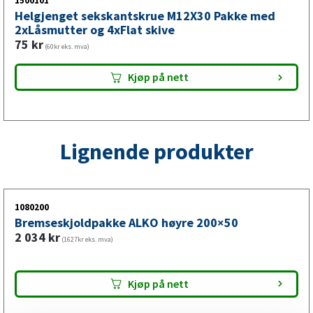
akseltapp kan ikke rettes trygt. Sterk rust på røret eller
1500101
Helgjenget sekskantskrue M12X30 Pakke med
monteringskonsollerne er et annet klart tegn på at det er
2xLåsmutter og 4xFlat skive
tid.
75
kr
(60kr eks. mva)
Kjøp på nett
Lignende produkter
1080200
Bremseskjoldpakke ALKO høyre 200×50
2 034
kr
(1627kr eks. mva)
Kjøp på nett