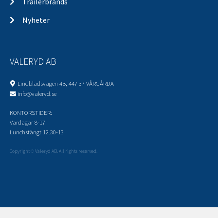
Trailerbrands
Nyheter
VALERYD AB
Lindbladsvägen 4B, 447 37 VÅRGÅRDA
info@valeryd.se
KONTORSTIDER:
Vardagar 8-17
Lunchstängt 12.30-13
Copyright © Valeryd AB. All rights reserved.