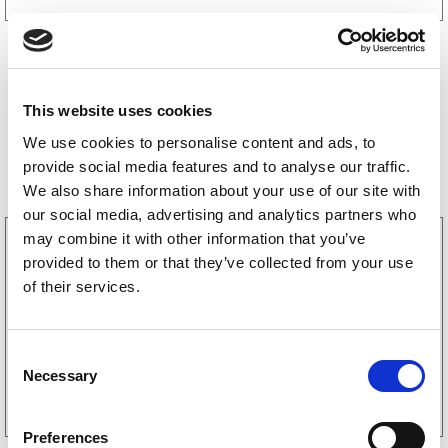
This website uses cookies
We use cookies to personalise content and ads, to
Bestselgere
provide social media features and to analyse our traffic.
We also share information about your use of our site with
our social media, advertising and analytics partners who
may combine it with other information that you’ve
3160052
provided to them or that they’ve collected from your use
LGF skilt Selvklebende
256
kr
of their services.
(205kr eks. mva)
C
Kjøp på nett
Necessary
o
n
s
Preferences