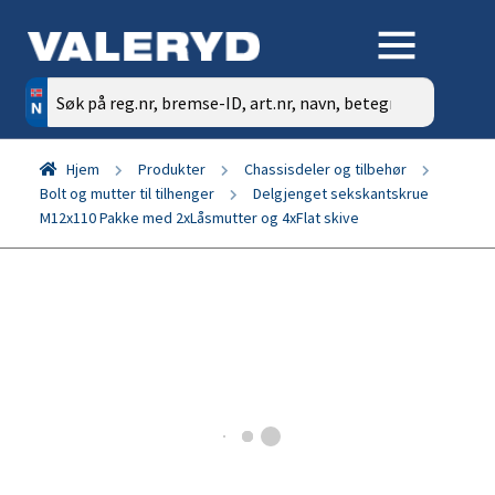
Søk
etter:
Hjem
Produkter
Chassisdeler og tilbehør
Bolt og mutter til tilhenger
Delgjenget sekskantskrue
M12x110 Pakke med 2xLåsmutter og 4xFlat skive