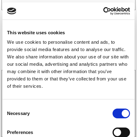
This website uses cookies
We use cookies to personalise content and ads, to
provide social media features and to analyse our traffic.
Bestselgere
We also share information about your use of our site with
our social media, advertising and analytics partners who
may combine it with other information that you’ve
3160052
provided to them or that they’ve collected from your use
LGF skilt Selvklebende
of their services.
256
kr
(205kr eks. mva)
C
Necessary
o
Kjøp på nett
n
s
Preferences
e