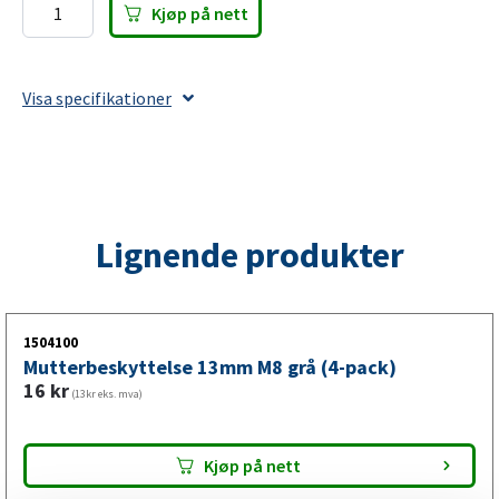
Kjøp på nett
Delgjenget
sekskantskrue
M12x110
Visa specifikationer
Pakke
med
2xLåsmutter
og
4xFlat
Lignende produkter
skive
antall
1504100
Mutterbeskyttelse 13mm M8 grå (4-pack)
16
kr
(13kr eks. mva)
Kjøp på nett