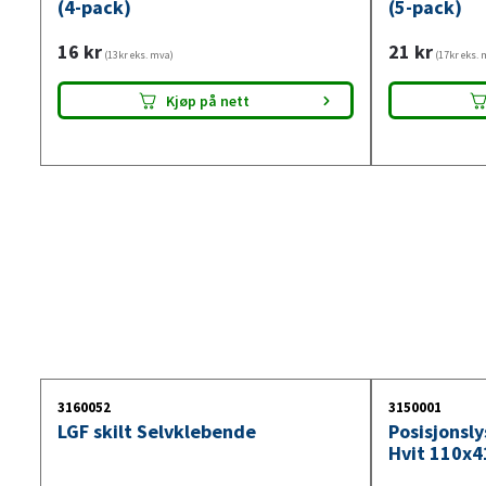
(4-pack)
(5-pack)
16
kr
21
kr
(13kr eks. mva)
(17kr eks. 
Kjøp på nett
3160052
3150001
LGF skilt Selvklebende
Posisjonsl
Hvit 110x4