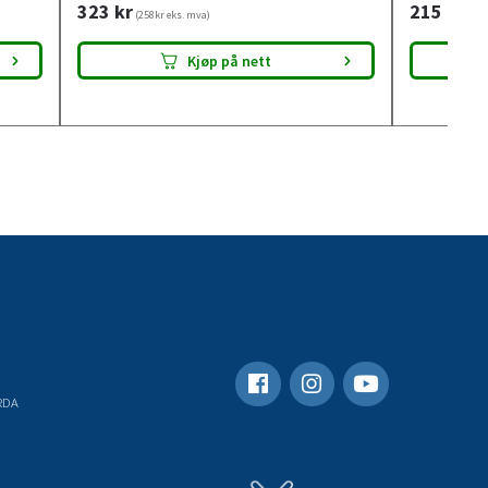
323
kr
215
kr
(258kr eks. mva)
(172
Kjøp på nett
RDA