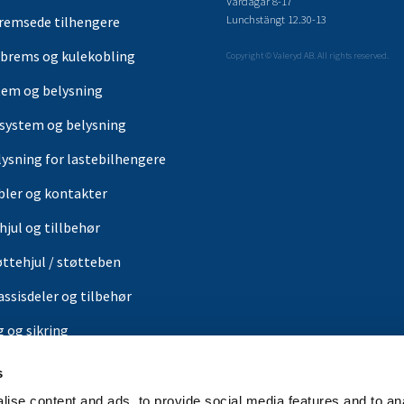
Vardagar 8-17
Lunchstängt 12.30-13
remsede tilhengere
brems og kulekobling
Copyright © Valeryd AB. All rights reserved.
tem og belysning
-system og belysning
lysning for lastebilhengere
bler og kontakter
hjul og tillbehør
øttehjul / støtteben
assisdeler og tilbehør
g og sikring
ærer
s
or
ise content and ads, to provide social media features and to an