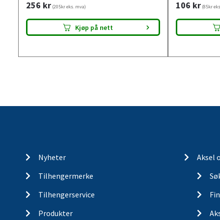
256
kr
106
kr
(205kr eks. mva)
(85kr ek
Kjøp på nett
Nyheter
Aksel 
Tilhengermerke
Søk
Tilhengerservice
Fin
Produkter
Ak