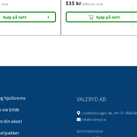
535
kr
s. mva)
(428kr eks. mva)
Kjøp på nett
Kjøp på nett
og hjulbrems
VALERYD AB
 via bilde
Lindbladsvägen 4B, 447 37 VÅRGÅ
info@valeryd.se
n din aksel
KONTORSTIDER:
selpakker