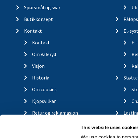
Spørsmål og svar
Ub
Butikkonsept
Påløps
Kontakt
El-sys
Kontakt
El
Om Valeryd
Be
Visjon
Ka
Historia
Støtte
Om cookies
St
Kjopsvilkar
Ch
Retur og reklamasjon
Lastin
Gassfj
This website uses cookie
Outdo
We use cookies to personal