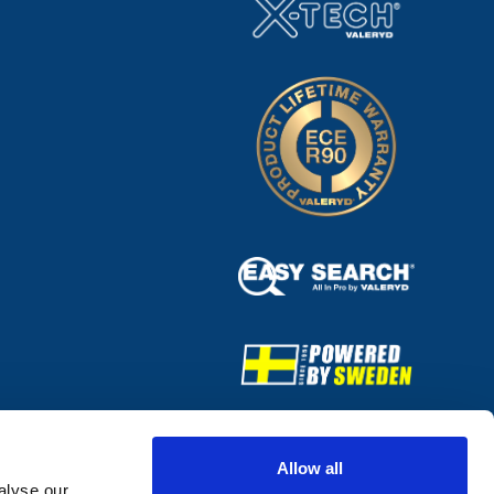
Allow all
alyse our