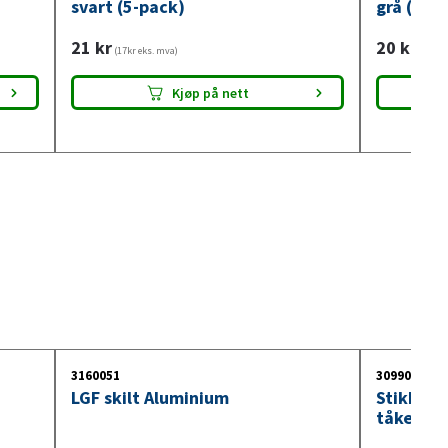
svart (5-pack)
grå (4-p
21
kr
20
kr
(17kr eks. mva)
(16kr e
Kjøp på nett
3160051
3099018
LGF skilt Aluminium
Stikkont
tåkelysb