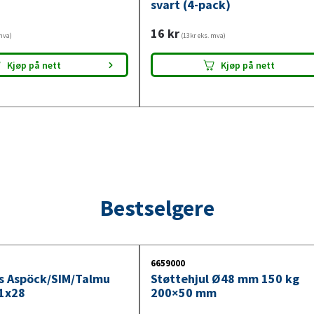
svart (4-pack)
16
kr
mva)
(13kr eks. mva)
Kjøp på nett
Kjøp på nett
Bestselgere
6659000
ys Aspöck/SIM/Talmu
Støttehjul Ø48 mm 150 kg
1x28
200×50 mm