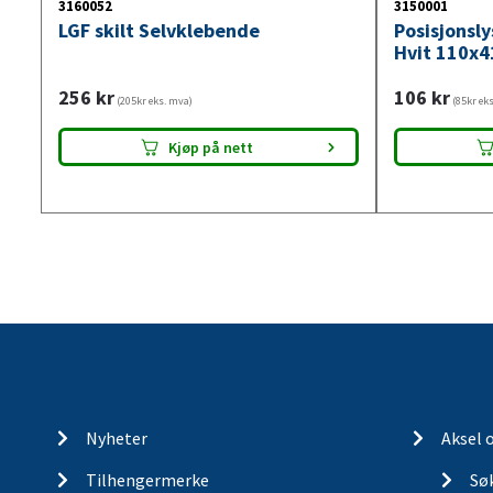
3160052
3150001
LGF skilt Selvklebende
Posisjonsl
Hvit 110x4
256
kr
106
kr
(205kr eks. mva)
(85kr ek
Kjøp på nett
Nyheter
Aksel 
Tilhengermerke
Søk