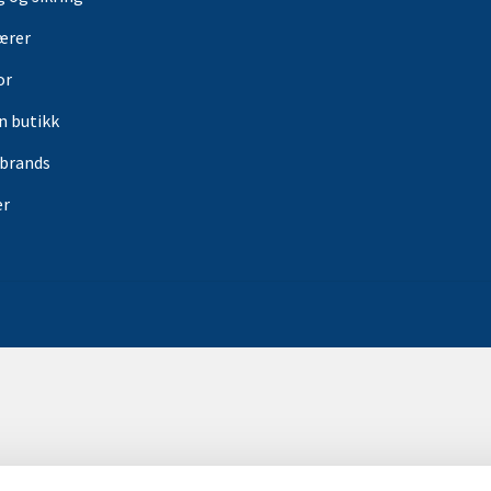
ærer
or
in butikk
rbrands
er