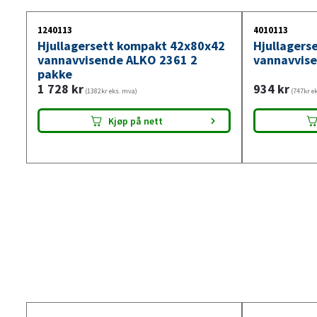
1240113
4010113
Hjullagersett kompakt 42x80x42
Hjullagers
vannavvisende ALKO 2361 2
vannavvis
pakke
1 728
kr
934
kr
(1382kr eks. mva)
(747kr e
Kjøp på nett