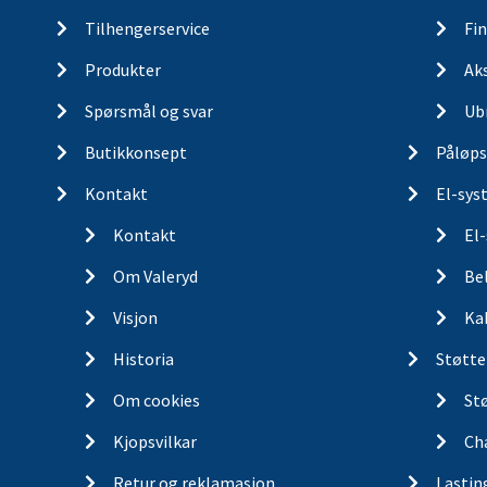
Tilhengerservice
Fin
Produkter
Ak
Spørsmål og svar
Ub
Butikkonsept
Påløps
Kontakt
El-sys
Kontakt
El
Om Valeryd
Be
Visjon
Ka
Historia
Støtte
Om cookies
St
Kjopsvilkar
Ch
Retur og reklamasjon
Lastin