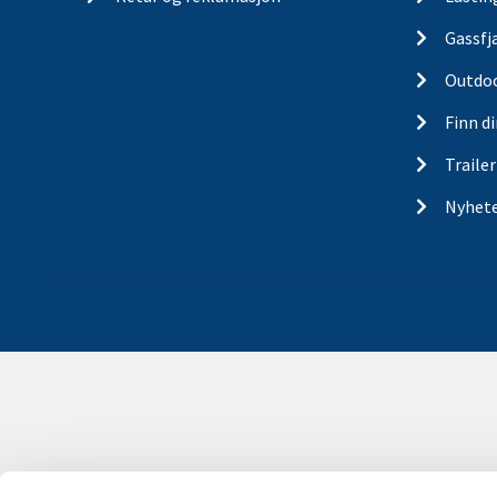
Gassfj
Outdo
Finn d
Traile
Nyhet