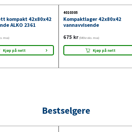
4010305
ett kompakt 42x80x42
Kompaktlager 42x80x42
ende ALKO 2361
vannavvisende
675
kr
ks. mva)
(540kr eks. mva)
Kjøp på nett
Kjøp på nett
Bestselgere