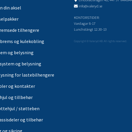
info@valeryd.se
n din aksel
KONTORSTIDER:
selpakker
Vardagar 8-17
Lunchstängt 12.30-13
remsede tilhengere
brems og kulekobling
Copyright © Valeryd AB. All rights reserved.
tem og belysning
-system og belysning
lysning for lastebilhengere
bler og kontakter
hjul og tillbehør
øttehjul / støtteben
assisdeler og tilbehør
g og sikring