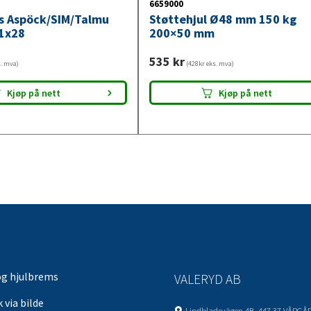
6659000
ys Aspöck/SIM/Talmu
Støttehjul Ø48 mm 150 kg
1x28
200×50 mm
535
kr
s. mva)
(428kr eks. mva)
Kjøp på nett
Kjøp på nett
og hjulbrems
VALERYD AB
 via bilde
Lindbladsvägen 4B, 447 37 VÅRGÅ