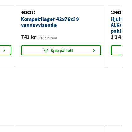
4010190
1240123
Kompaktlager 42x76x39
Hjullage
vannavvisende
ALKO/Kno
pakke
743
kr
1 345
kr
(594kr eks. mva)
(
Kjøp på nett