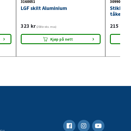
3160051
3099018
LGF skilt Aluminium
Stikkont
tåkelysb
323
kr
215
kr
(258kr eks. mva)
(172
Kjøp på nett
RDA