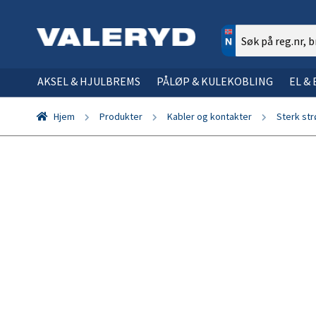
Søk
etter:
AKSEL & HJULBREMS
PÅLØP & KULEKOBLING
EL &
Hjem
Produkter
Kabler og kontakter
Sterk str
Finn din aksel
Hvordan finne reservedeler via bremse-ID?
Informasjon om belysning
1. Kabler
1. Støttehjul
Informasjon om lasting og sikring
Gassfjær
1. Akselst
1. Lagerbol
1. LED Bakl
SØK VIA BI
1. Kjettingt
Informasjo
Hvordan finne reservedeler via bremse-ID?
Finn reservedeler til påløpsbrems
Hvorfor velge LED?
2. Tilbehør til kabler
2. Støtteben
Informasjon om tilhengerlås
Søk gassfjærer
2. Dragstyk
2. Gaffelho
2. LED Posi
2. Kjetting
Informasjo
Informasjon om bremsesko
Hvordan fungerer påløpsbremsen?
Komplett belysningssett
3. Spiralkabler
3. Hjul til støttehjul
Tilbehor-gassfjaer
3. Hjulnav
3. Tannse
3. LED Sid
3. Platekly
Hvordan re
Informasjon om tilhengeraksler
Hvordan finne kulekobling?
Vedlikehold av belysning og
4. Stikkontakt
4. Strammeskrue til støttehjulsklemme
Endestykke
4. Platehal
4. Sperreha
4. LED Skilt
4. Kroker /
koblingsskjema
Ubremsede hengere
5. Plugg og adapter
5. Støttehjulsklemme
5. Bremsew
5. Bremse
5. LED bre
5. Sjakkel,
Akselpakker
6. Sterk strøm
6. Tippskrue
6. Navkapp
6. Bremsew
6. LED Back
6. Løftestr
Hvordan fungerer hjulbremsen?
7. Koblingsbokser
7. Hjulstopper
7. Kronemu
7. Påløpsd
7. Baklykt
7. E track
Hvordan måle lengden på bremsevaier?
8. Belysningstestere
8. Støttehjulstilbehør
8. Bremse
8. Bøssing
8. Posisjon
8. Lastnett
9. Tyverilås
9. Hjullager
9. Trekkerø
9. Sidemark
9. Spennbå