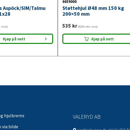
6659000
ys Aspöck/SIM/Talmu
Støttehjul Ø48 mm 150 kg
1x28
200×50 mm
535
kr
s. mva)
(428kr eks. mva)
Kjøp på nett
Kjøp på nett
og hjulbrems
VALERYD AB
 via bilde
Lindbladsvägen 4B, 447 37 VÅRGÅ