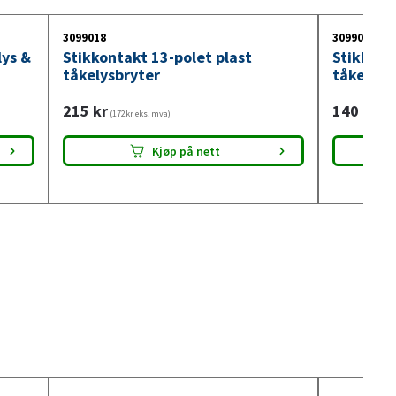
3099018
3099017
lys &
Stikkontakt 13-polet plast
Stikkont
tåkelysbryter
tåkelysb
215
kr
140
kr
(172kr eks. mva)
(112
Kjøp på nett