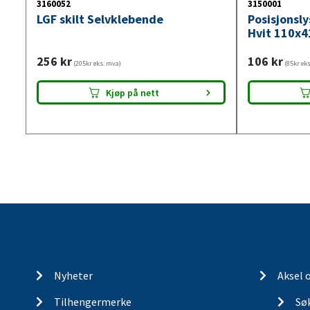
3160052
3150001
LGF skilt Selvklebende
Posisjonsl
Hvit 110x4
256
kr
106
kr
(205kr eks. mva)
(85kr ek
Kjøp på nett
Nyheter
Aksel 
Tilhengermerke
Søk