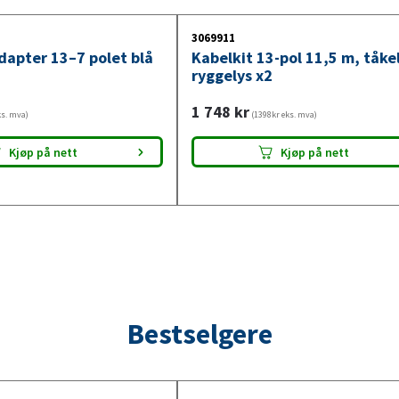
3069911
dapter 13–7 polet blå
Kabelkit 13-pol 11,5 m, tåke
ryggelys x2
1 748
kr
ks. mva)
(1398kr eks. mva)
Kjøp på nett
Kjøp på nett
Bestselgere