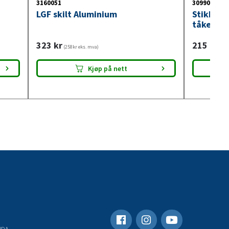
3160051
3099018
LGF skilt Aluminium
Stikkont
tåkelysb
323
kr
215
kr
(258kr eks. mva)
(172
Kjøp på nett
RDA