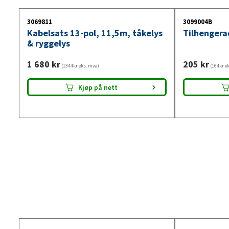
3069811
3099004B
Kabelsats 13-pol, 11,5m, tåkelys
Tilhengera
& ryggelys
1 680
kr
205
kr
(1344kr eks. mva)
(164kr e
Kjøp på nett