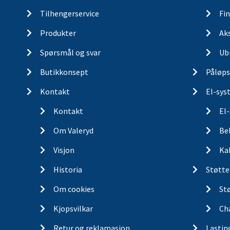
Tilhengerservice
Fin
Produkter
Ak
Spørsmål og svar
Ub
Butikkonsept
Påløps
Kontakt
El-sys
Kontakt
El
Om Valeryd
Be
Visjon
Ka
Historia
Støtte
Om cookies
St
Kjopsvilkar
Ch
Retur og reklamasjon
Lastin