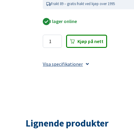
Belysning for lastebilhengere
Frakt 89 – gratis frakt ved kjøp over 1995
ning
ngsåk
10. Vinsj
CEE-kontakt hann for utendørs bruk. Passer
pp
stang
markering
ampe
11. Båthenger tilbehør
tilkobling på campingplasser og marinaanle
I lager online
ngsdeler
sk
 & Tåkelys
 reimer og haker
er
gasin
ass
Kjøp på nett
CEE-
sko
brems
fleks varselstrekant
kontakt
t
ingsbremsspak
hann
Visa specifikationer
250V
der
belg
ngssett
16A
skjold
ling / kulehanske
ett
IP44
ter
ofwire
antall
ter
ysning
 tilhengeraksel
s
et tilhengeraksel
belysning
Lignende produkter