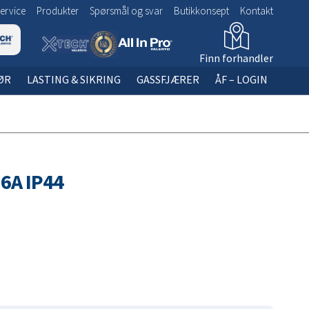
ervice
Produkter
Spørsmål og svar
Butikkonsept
Kontakt
Finn forhandler
ØR
LASTING & SIKRING
GASSFJÆRER
ÅF – LOGIN
ia bilde
bilde
1. LED Baklykt / baklys for
SØK VIA BILDE:
Valeryd Outdoor
SØK GASSFJÆRER
lastebilhengere
2. Baklykt / baklys for lastebilhengere
6A IP44
3. Posisjonslys for lastebilhengere
4. Sidemarkering for lastebilhengere
5. Breddemarkering for lastebilhengere
6. Skiltlys
7. Arbeidsbelysning
8. Varsellys