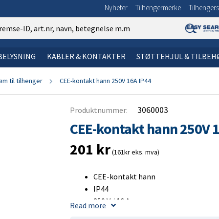
Nyheter
Tilhengermerke
Tilhengers
 BELYSNING
KABLER & KONTAKTER
STØTTEHJUL & TILBEH
øm til tilhenger
CEE-kontakt hann 250V 16A IP44
øtdemper
t
ykt
LDE:
alje
n om gasfjær
SØK VIA BILDE:
SØK VIA BILDE:
El-system og belysning – søk v
Kabler og kontakter – Søk via 
1. Dekk til tilhenger
SØK VIA BILDE:
ke
de
sjonslys
n om endestykker
2. Felg til tilhenger
3060003
Produktnummer:
gment
emarkering
pe
gne ut Newton-verdi?
3. Skjerm
CEE-kontakt hann 250V 1
vdel
ke
lys
 toppløkke
4. Sprutbeskyttelse
201
kr
ire
arm
ddemarkering
 lyftöglor och karabinhake
5. Lasterampe
(161kr eks. mva)
e
ire
lys & Tåkelys
opper og stropper
6. Surrende øye
CEE-kontakt hann
tter
emper/ Svingningsdemper
7. Bolt og mutter
IP44
trommel
slys
8. Flaklås
250 V / 16 A
Read more
Godkjent for utendørs bruk
r
ering
nd
9. Tilhengerutstyr