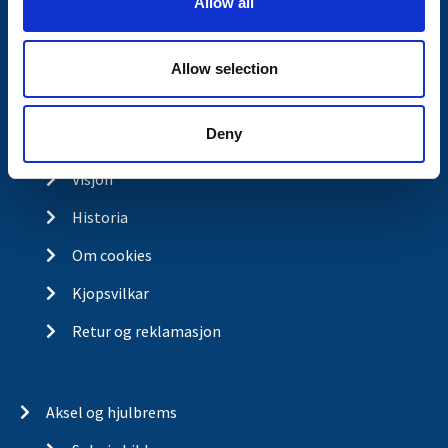
Allow all
n
Butikkonsept
Kontakt
Allow selection
Kontakt
Deny
Om Valeryd
Visjon
Historia
Om cookies
Kjopsvilkar
Retur og reklamasjon
Aksel og hjulbrems