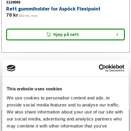
3220003
Rett gummiholder for Aspöck Flexipoint
70
kr
(56kr eks. mva)
Kjøp på nett
This website uses cookies
Bestselgere
We use cookies to personalise content and ads, to
provide social media features and to analyse our traffic.
We also share information about your use of our site with
3160052
our social media, advertising and analytics partners who
LGF skilt Selvklebende
may combine it with other information that you’ve
256
kr