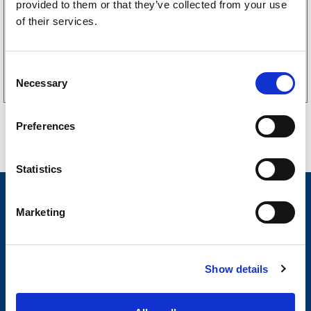
(205kr eks. mva)
provided to them or that they’ve collected from your use
of their services.
Kjøp på nett
C
Necessary
o
n
s
Preferences
e
n
t
Statistics
S
Nyheter
e
Marketing
l
Tilhengermerke
e
Tilhengerservice
c
Show details
t
Produkter
i
Spørsmål og svar
o