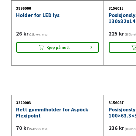
3996000
3156015
Holder for LED lys
Posisjonsl
130x32x14.
26
kr
225
kr
(21kr eks. mva)
(180kr e
Kjøp på nett
3220003
3156087
Rett gummiholder for Aspöck
Posisjonsly
Flexipoint
100×63.3×
70
kr
236
kr
(56kr eks. mva)
(189kr e