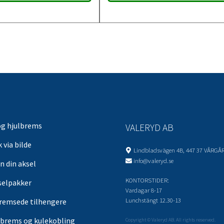
og hjulbrems
VALERYD AB
 via bilde
Lindbladsvägen 4B, 447 37 VÅRGÅ
info@valeryd.se
n din aksel
KONTORSTIDER:
selpakker
Vardagar 8-17
Lunchstängt 12.30-13
remsede tilhengere
brems og kulekobling
Copyright © Valeryd AB. All rights reserved.