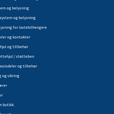
tem og belysning
-system og belysning
lysning for lastebilhengere
bler og kontakter
hjul og tillbehør
øttehjul / støtteben
assisdeler og tilbehør
g og sikring
ærer
or
in butikk