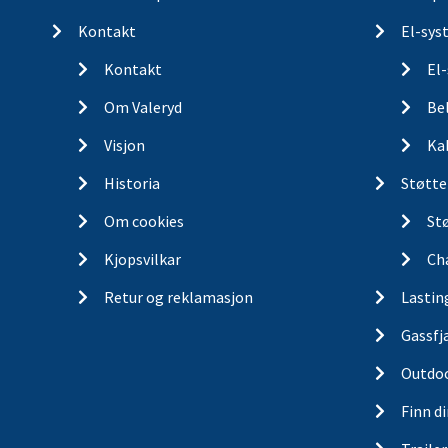
Kontakt
El-sys
Kontakt
El
Om Valeryd
Be
Visjon
Ka
Historia
Støtte
Om cookies
St
Kjopsvilkar
Ch
Retur og reklamasjon
Lastin
Gassfj
Outdo
Finn d