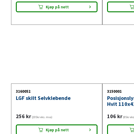
Kjøp på nett
3160052
3150001
LGF skilt Selvklebende
Posisjonsl
Hvit 110x4
256
kr
106
kr
(205kr eks. mva)
(85kr ek
Kjøp på nett