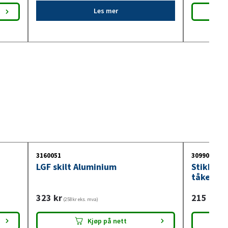
Les mer
3160051
3099018
LGF skilt Aluminium
Stikkont
tåkelysb
323
kr
215
kr
(258kr eks. mva)
(172
Kjøp på nett