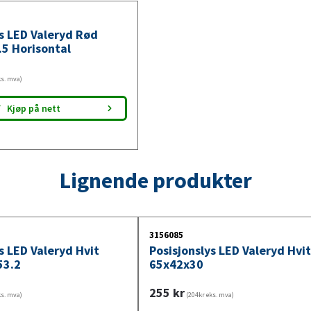
m kabel, og måler 130x32x14,5 mm med sent
godkjenningen gjør det egnet for trafikksikri
ys LED Valeryd Rød
5 Horisontal
ks. mva)
Kjøp på nett
Lignende produkter
3156085
s LED Valeryd Hvit
Posisjonslys LED Valeryd Hvit
53.2
65x42x30
255
kr
ks. mva)
(204kr eks. mva)