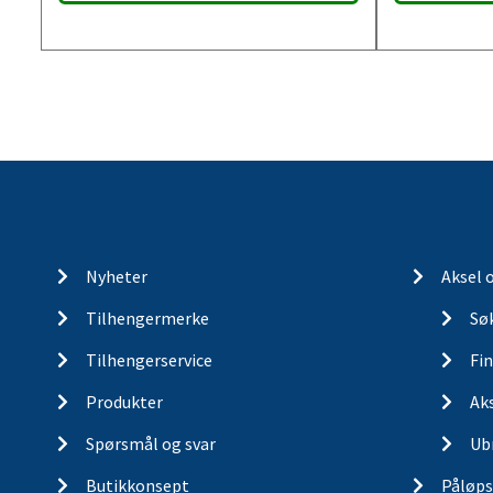
Nyheter
Aksel 
Tilhengermerke
Søk
Tilhengerservice
Fin
Produkter
Ak
Spørsmål og svar
Ub
Butikkonsept
Påløps