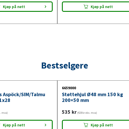
Kjøp på nett
Kjøp på nett
Bestselgere
6659000
ys Aspöck/SIM/Talmu
Støttehjul Ø48 mm 150 kg
1x28
200×50 mm
535
kr
s. mva)
(428kr eks. mva)
Kjøp på nett
Kjøp på nett